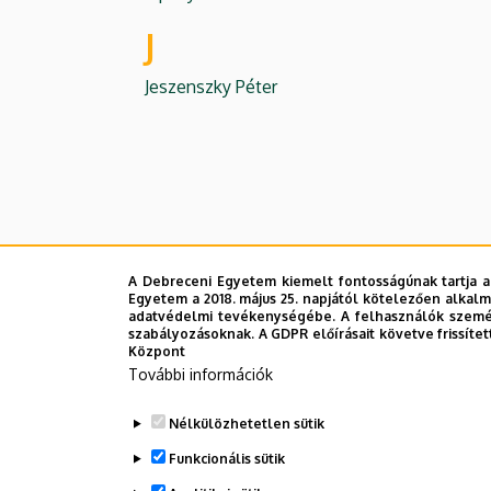
J
Jeszenszky Péter
A Debreceni Egyetem kiemelt fontosságúnak tartja a
Egyetem a 2018. május 25. napjától kötelezően alkalm
adatvédelmi tevékenységébe. A felhasználók személ
szabályozásoknak. A GDPR előírásait követve frissítet
Központ
További információk
Nélkülözhetetlen sütik
Funkcionális sütik