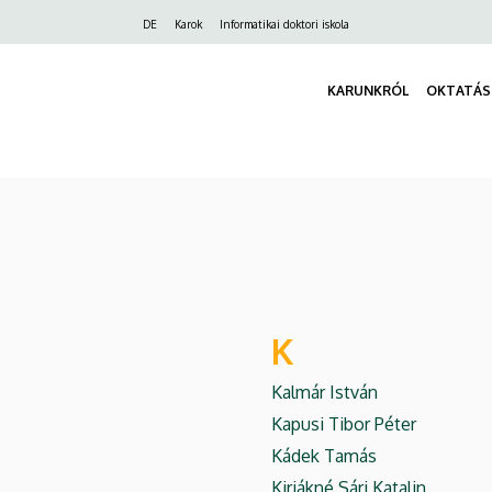
Felső
DE
Karok
Informatikai doktori iskola
navigáció
KARUNKRÓL
OKTATÁS
K
Kalmár István
Kapusi Tibor Péter
Kádek Tamás
Kirjákné Sári Katalin