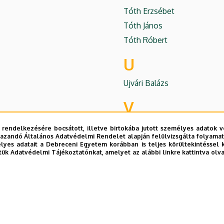
Tóth Erzsébet
Tóth János
Tóth Róbert
U
Ujvári Balázs
V
Varga Imre
 rendelkezésére bocsátott, illetve birtokába jutott személyes adatok v
azandó Általános Adatvédelmi Rendelet alapján felülvizsgálta folyamata
Vas Ádám
yes adatait a Debreceni Egyetem korábban is teljes körültekintéssel 
tük Adatvédelmi Tájékoztatónkat, amelyet az alábbi linkre kattintva olv
Vaszil György
Vágner Anikó
Várhegyiné Veszelszki Enik
Várterész Magdolna
Vertse Tamás