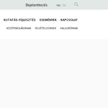
Anonim
Bejelentkezés
HU
EN
Felhasználói
fiók
KUTATÁS-FEJLESZTÉS
ESEMÉNYEK
KAPCSOLAT
Fő
menüje
KÖZÉPISKOLÁSOKNAK
FELVÉTELIZŐKNEK
HALLGATÓKNAK
navigáció
Másodlagos
navigáció