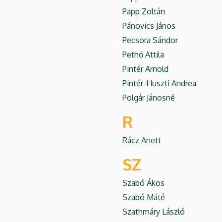
Papp Zoltán
Pánovics János
Pecsora Sándor
Pethő Attila
Pintér Arnold
Pintér-Huszti Andrea
Polgár Jánosné
R
Rácz Anett
SZ
Szabó Ákos
Szabó Máté
Szathmáry László