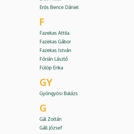
Erős Bence Dániel
F
Fazekas Attila
Fazekas Gábor
Fazekas István
Fórián László
Fülöp Erika
GY
Gyöngyösi Balázs
G
Gál Zoltán
Gáll József