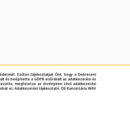
édelmét. Ezúton tájékoztatjuk Önt, hogy a Debreceni
it és beépítette a GDPR előírásait az adatkezelési és
kezelte, megfelelve az érvényben lévő adatkezelési
ashat el:
Adatkezelési tájékoztató.
DE Kancellária WAV
ő