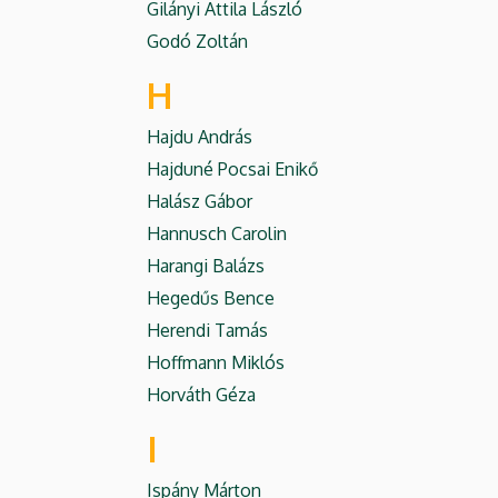
Gilányi Attila László
Godó Zoltán
H
Hajdu András
Hajduné Pocsai Enikő
Halász Gábor
Hannusch Carolin
Harangi Balázs
Hegedűs Bence
Herendi Tamás
Hoffmann Miklós
Horváth Géza
I
Ispány Márton