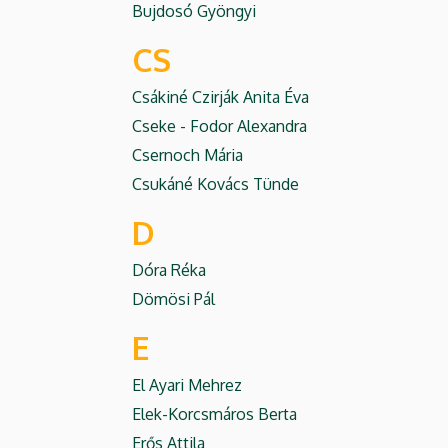
Bujdosó Gyöngyi
CS
Csákiné Czirják Anita Éva
Cseke - Fodor Alexandra
Csernoch Mária
Csukáné Kovács Tünde
D
Dóra Réka
Dömösi Pál
E
El Ayari Mehrez
Elek-Korcsmáros Berta
Erős Attila