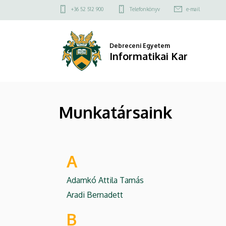
Munkatársaink
Ugrás
Felső
+36 52 512 900
Telefonkönyv
e-mail
a
kapcsolat
|
tartalomra
menü
Informatikai
Debreceni Egyetem
Informatikai Kar
Kar
Munkatársaink
A
Adamkó Attila Tamás
Aradi Bernadett
B