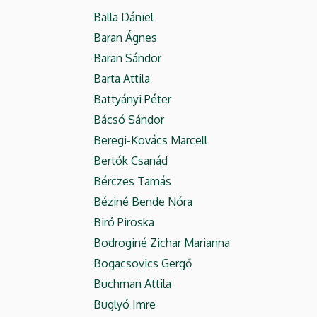
Balla Dániel
Baran Ágnes
Baran Sándor
Barta Attila
Battyányi Péter
Bácsó Sándor
Beregi-Kovács Marcell
Bertók Csanád
Bérczes Tamás
Béziné Bende Nóra
Biró Piroska
Bodroginé Zichar Marianna
Bogacsovics Gergő
Buchman Attila
Buglyó Imre