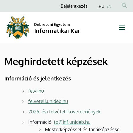
Meghirdetett
Ugrás
Anonim
Bejelentkezés
HU
EN
a
Felhasználói
képzések
tartalomra
fiók
Debreceni Egyetem
|
Informatikai Kar
menüje
Informatikai
Kar
Meghirdetett képzések
Információ és jelentkezés
felvi.hu
felveteli.unideb.hu
2026. évi felvételi követelmények
Információ:
to@inf.unideb.hu
Mesterképzéssel és tanárképzéssel