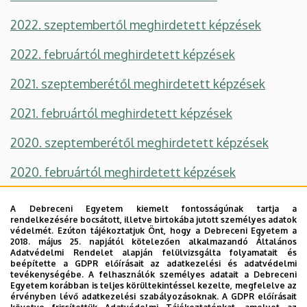
2022. szeptembertől meghirdetett képzések
2022. februártól meghirdetett képzések
2021. szeptemberétől meghirdetett képzések
2021. februártól meghirdetett képzések
2020. szeptemberétől meghirdetett képzések
2020. februártól meghirdetett képzések
2019. szeptemberétől meghirdetett képzések - pót
A Debreceni Egyetem kiemelt fontosságúnak tartja a
rendelkezésére bocsátott, illetve birtokába jutott személyes adatok
2019. szeptemberétől meghirdetett képzések
védelmét. Ezúton tájékoztatjuk Önt, hogy a Debreceni Egyetem a
2018. május 25. napjától kötelezően alkalmazandó Általános
Adatvédelmi Rendelet alapján felülvizsgálta folyamatait és
2019. februártól meghirdetett képzések
beépítette a GDPR előírásait az adatkezelési és adatvédelmi
tevékenységébe. A felhasználók személyes adatait a Debreceni
Egyetem korábban is teljes körültekintéssel kezelte, megfelelve az
További információk:
érvényben lévő adatkezelési szabályozásoknak. A GDPR előírásait