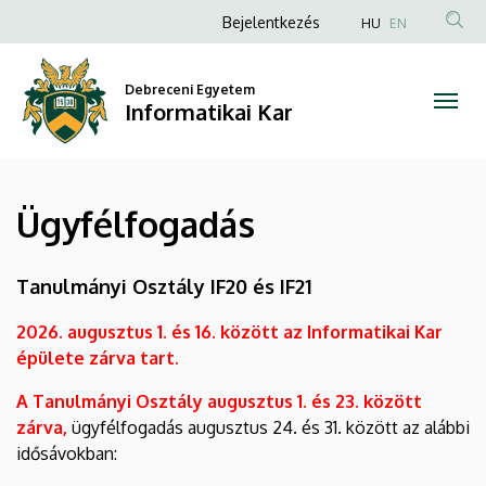
Ügyfélfogadás
Ugrás
Anonim
Bejelentkezés
HU
EN
a
Felhasználói
|
tartalomra
fiók
Debreceni Egyetem
Informatikai
Informatikai Kar
menüje
Kar
Ügyfélfogadás
Tanulmányi Osztály IF20 és IF21
2026. augusztus 1. és 16. között az Informatikai Kar
épülete zárva tart.
A Tanulmányi Osztály augusztus 1. és 23. között
zárva,
ügyfélfogadás augusztus 24. és 31. között az alábbi
idősávokban: