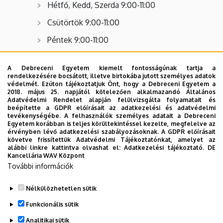
Hétfő, Kedd, Szerda 9:00-11:00
Csütörtök 9:00-11:00
Péntek 9:00-11:00
Oktatási Dékánhelyettes fogadóórája -
A Debreceni Egyetem kiemelt fontosságúnak tartja a
rendelkezésére bocsátott, illetve birtokába jutott személyes adatok
kizárólag szorgalmi időszakban
védelmét. Ezúton tájékoztatjuk Önt, hogy a Debreceni Egyetem a
2018. május 25. napjától kötelezően alkalmazandó Általános
Adatvédelmi Rendelet alapján felülvizsgálta folyamatait és
Szerda 13:00, e-mailen történő előzetes
beépítette a GDPR előírásait az adatkezelési és adatvédelmi
bejelentkezés szükséges,
to@inf.unideb.hu
tevékenységébe. A felhasználók személyes adatait a Debreceni
Egyetem korábban is teljes körültekintéssel kezelte, megfelelve az
érvényben lévő adatkezelési szabályozásoknak. A GDPR előírásait
követve frissítettük Adatvédelmi Tájékoztatónkat, amelyet az
Dékán fogadóórája
alábbi linkre kattintva olvashat el:
Adatkezelési tájékoztató.
DE
Kancellária WAV Központ
e-mailen történő előzetes bejelentkezés
További információk
szükséges,
to@inf.unideb.hu
Nélkülözhetetlen sütik
Legutóbbi frissítés:
2026. 07. 28. 09:18
Funkcionális sütik
Analitikai sütik