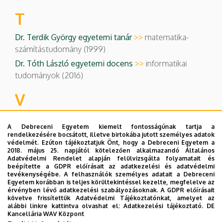
T
Dr. Terdik György egyetemi tanár
>>
matematika-
számítástudomány (1999)
Dr. Tóth László egyetemi docens
>>
informatikai
tudományok (2016)
V
Dr. Varga Imre egyetemi docens
>>
informatikai
A Debreceni Egyetem kiemelt fontosságúnak tartja a
tudományok (2017)
rendelkezésére bocsátott, illetve birtokába jutott személyes adatok
védelmét. Ezúton tájékoztatjuk Önt, hogy a Debreceni Egyetem a
Dr. Vaszil György egyetemi tanár
>>
informatikai
2018. május 25. napjától kötelezően alkalmazandó Általános
tudományok (2015)
Adatvédelmi Rendelet alapján felülvizsgálta folyamatait és
beépítette a GDPR előírásait az adatkezelési és adatvédelmi
Dr. Végh János egyetemi tanár
>>
informatikai
tevékenységébe. A felhasználók személyes adatait a Debreceni
tudományok (2007)
Egyetem korábban is teljes körültekintéssel kezelte, megfelelve az
érvényben lévő adatkezelési szabályozásoknak. A GDPR előírásait
követve frissítettük Adatvédelmi Tájékoztatónkat, amelyet az
ZS
alábbi linkre kattintva olvashat el:
Adatkezelési tájékoztató.
DE
Kancellária WAV Központ