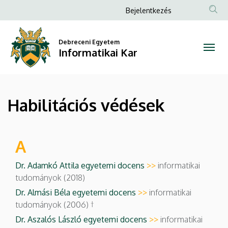
Habilitációs
Ugrás
Anonim
Bejelentkezés
a
Felhasználói
védések
tartalomra
fiók
Debreceni Egyetem
|
Informatikai Kar
menüje
Informatikai
Kar
Habilitációs védések
A
Dr. Adamkó Attila egyetemi docens
>>
informatikai
tudományok (2018)
Dr. Almási Béla egyetemi docens
>>
informatikai
tudományok (2006) †
Dr. Aszalós László egyetemi docens
>>
informatikai