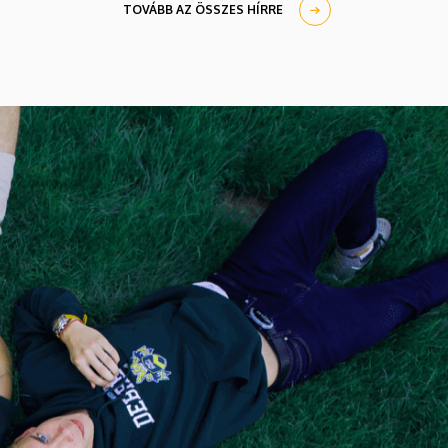
fiatal szakemberek rendelkeznek.
TOVÁBB AZ ÖSSZES HÍRRE