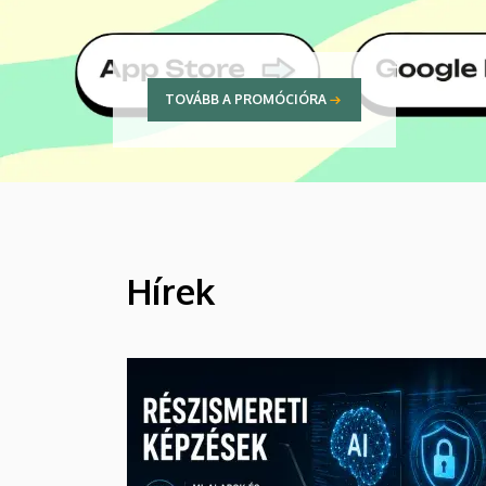
TOVÁBB A STUDYVERSITY-RE
Hírek
HÍREK