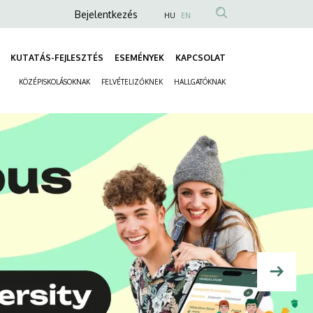
Anonim
Bejelentkezés
HU
EN
Felhasználói
fiók
KUTATÁS-FEJLESZTÉS
ESEMÉNYEK
KAPCSOLAT
Fő
menüje
KÖZÉPISKOLÁSOKNAK
FELVÉTELIZŐKNEK
HALLGATÓKNAK
navigáció
Másodlagos
navigáció