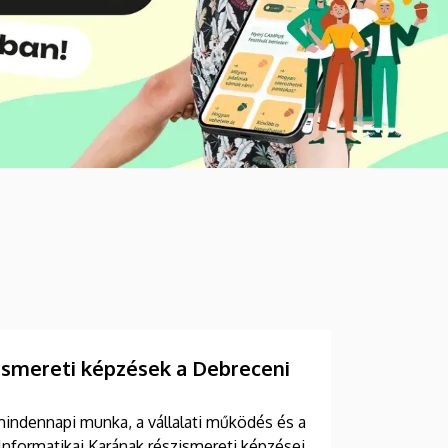
szismereti képzések a Debreceni
mindennapi munka, a vállalati működés és a
Informatikai Karának részismereti képzései