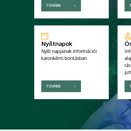
TOVÁBB
Nyíltnapok
Ös
Nyílt napjainak információi
In
karonkénti bontásban
ala
rás
jut
TOVÁBB