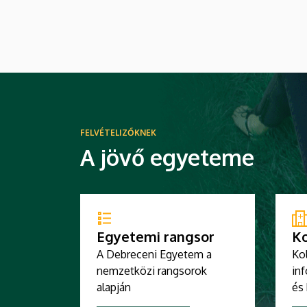
Challenge 2026 elnevezésű
megmérettetést az Innovációs
Ökoszisztéma Központ támogatja.
FELVÉTELIZŐKNEK
A jövő egyeteme
Egyetemi rangsor
K
A Debreceni Egyetem a
Ko
nemzetközi rangsorok
inf
alapján
és