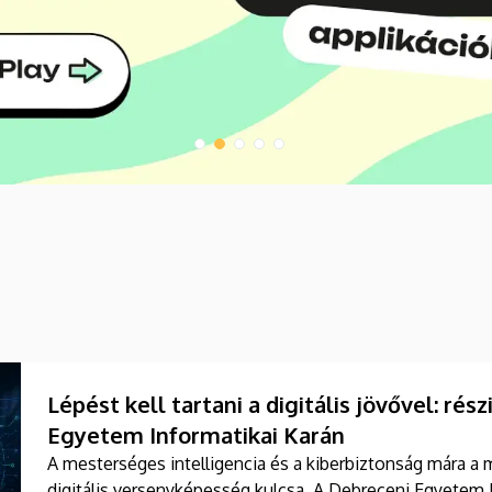
Lépést kell tartani a digitális jövővel: ré
Egyetem Informatikai Karán
A mesterséges intelligencia és a kiberbiztonság mára a 
digitális versenyképesség kulcsa. A Debreceni Egyetem 