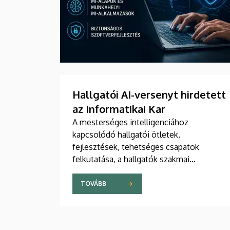
Hallgatói AI-versenyt hirdetett
az Informatikai Kar
A mesterséges intelligenciához
kapcsolódó hallgatói ötletek,
fejlesztések, tehetséges csapatok
felkutatása, a hallgatók szakmai
tapasztalatszerzésének támogatása,
valamint a már meglévő AI-megoldások
TOVÁBB
bemutatása céljából szervez versenyt a
Debreceni Egyetem valamennyi hallgatója
számára a DE Informatikai Kar. A DEIK.AI