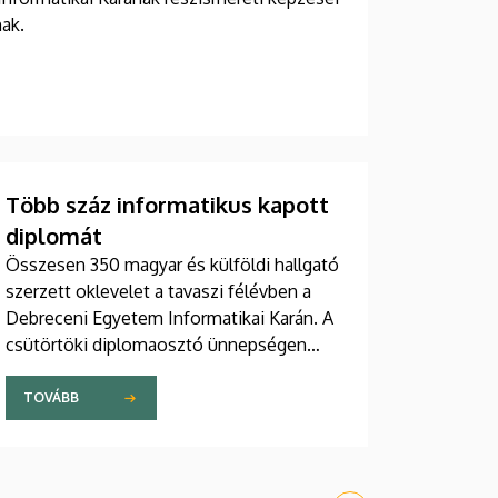
nak.
Több száz informatikus kapott
diplomát
Összesen 350 magyar és külföldi hallgató
szerzett oklevelet a tavaszi félévben a
Debreceni Egyetem Informatikai Karán. A
csütörtöki diplomaosztó ünnepségen
Hajdu András dékán hangsúlyozta, hogy a
kihívásokkal teli és a mesterséges
TOVÁBB
intelligencia által formálódó világban
minden eddiginél nagyobb szükség van
arra a tudásra, amivel a karon végzett