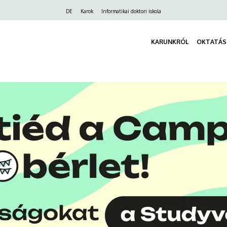
Felső
DE
Karok
Informatikai doktori iskola
navigáció
KARUNKRÓL
OKTATÁS