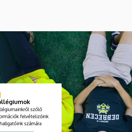
ollégiumok
llégiumainkról szóló
ormációk felvételizőink
 hallgatóink számára