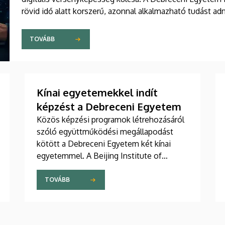
rövid idő alatt korszerű, azonnal alkalmazható tudást ad
TOVÁBB
Kínai egyetemekkel indít
képzést a Debreceni Egyetem
Közös képzési programok létrehozásáról
szóló együttműködési megállapodást
kötött a Debreceni Egyetem két kínai
egyetemmel. A Beijing Institute of
Technology (BIT) és az East China
University of Technology (ECUT)
TOVÁBB
vezetőivel csütörtökön írták alá a
megállapodást. A közös programok 2027-
ben indulhatnak.