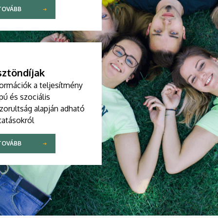
TOVÁBB
ztöndíjak
formációk a teljesítmény
pú és szociális
zorultság alapján adható
tatásokról
TOVÁBB