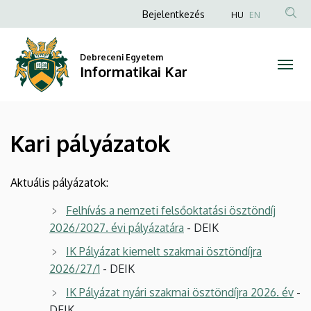
Kari
Ugrás
Anonim
Bejelentkezés
HU
EN
a
Felhasználói
pályázatok
tartalomra
fiók
Debreceni Egyetem
|
Informatikai Kar
menüje
Informatikai
Kar
Kari pályázatok
Aktuális pályázatok:
Felhívás a nemzeti felsőoktatási ösztöndíj
2026/2027. évi pályázatára
- DEIK
IK Pályázat kiemelt szakmai ösztöndíjra
2026/27/1
- DEIK
IK Pályázat nyári szakmai ösztöndíjra 2026. év
-
DEIK