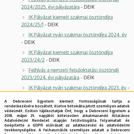
2024/2025. évi pályázatára
- DEIK
IK Pályázat kiemelt szakmai ösztöndíjra
2024/25/1
- DEIK
IK Pályázat nyári szakmai ösztöndíjra 2024. év
- DEIK
IK Pályázat kiemelt szakmai ösztöndíjra
2023/24/2
- DEIK
Felhívás a nemzeti felsőoktatási ösztöndíj
2023/2024. évi pályázatára
- DEIK
IK Pályázat nyári szakmai ösztöndíjra 2023. év
-
DEIK
A Debreceni Egyetem kiemelt fontosságúnak tartja a
IK Pályázat kiemelt szakmai ösztöndíjra
rendelkezésére bocsátott, illetve birtokába jutott személyes adatok
védelmét. Ezúton tájékoztatjuk Önt, hogy a Debreceni Egyetem a
2023/24/1
- DEIK
2018. május 25. napjától kötelezően alkalmazandó Általános
Adatvédelmi Rendelet alapján felülvizsgálta folyamatait és
IK Pályázat kiemelt szakmai ösztöndíjra
beépítette a GDPR előírásait az adatkezelési és adatvédelmi
2022/23/2
- DEIK
tevékenységébe. A felhasználók személyes adatait a Debreceni