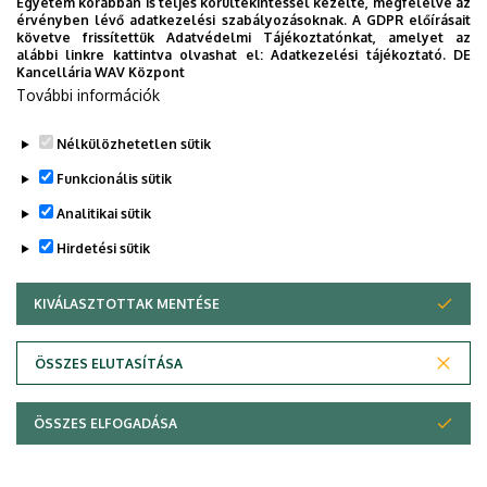
Egyetem korábban is teljes körültekintéssel kezelte, megfelelve az
érvényben lévő adatkezelési szabályozásoknak. A GDPR előírásait
Pályázat hallgatói kutatási, fejlesztési és
követve frissítettük Adatvédelmi Tájékoztatónkat, amelyet az
innovációs eredmény elismerésére 2022
- DEIK
alábbi linkre kattintva olvashat el:
Adatkezelési tájékoztató.
DE
Kancellária WAV Központ
Felhívás a nemzeti felsőoktatási ösztöndíj
További információk
2022/2023. évi pályázatára
- DEIK
Nélkülözhetetlen sütik
Legutóbbi frissítés:
2026. 05. 27. 17:39
Funkcionális sütik
Analitikai sütik
Hirdetési sütik
KIVÁLASZTOTTAK MENTÉSE
WITHDRAW CONSENT
Adatvédelem
Adatvédelem
ÖSSZES ELUTASÍTÁSA
Technikai információk
ÖSSZES ELFOGADÁSA
Copyright © 2026 Unideb