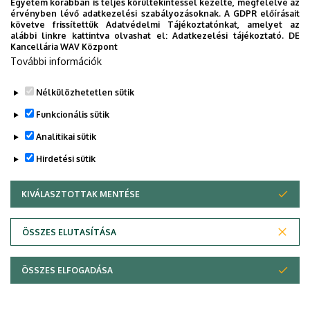
Egyetem korábban is teljes körültekintéssel kezelte, megfelelve az
Legutóbbi frissítés:
2024. 10. 09. 10:12
érvényben lévő adatkezelési szabályozásoknak. A GDPR előírásait
követve frissítettük Adatvédelmi Tájékoztatónkat, amelyet az
alábbi linkre kattintva olvashat el:
Adatkezelési tájékoztató.
DE
Kancellária WAV Központ
További információk
Nélkülözhetetlen sütik
Funkcionális sütik
Analitikai sütik
Hirdetési sütik
KIVÁLASZTOTTAK MENTÉSE
WITHDRAW CONSENT
Adatvédelem
Adatvédelem
ÖSSZES ELUTASÍTÁSA
Technikai információk
ÖSSZES ELFOGADÁSA
Copyright © 2026 Unideb