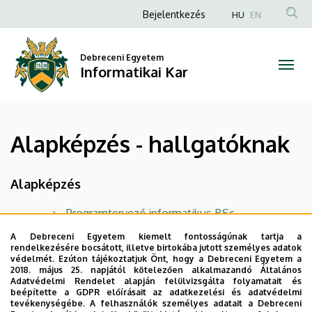
Alapképzés
Ugrás
Anonim
Bejelentkezés
HU
EN
a
Felhasználói
-
tartalomra
fiók
Debreceni Egyetem
hallgatóknak
Informatikai Kar
menüje
|
Informatikai
Alapképzés - hallgatóknak
Kar
Alapképzés
Programtervező informatikus BSc
Mérnökinformatikus BSc
A Debreceni Egyetem kiemelt fontosságúnak tartja a
rendelkezésére bocsátott, illetve birtokába jutott személyes adatok
védelmét. Ezúton tájékoztatjuk Önt, hogy a Debreceni Egyetem a
Gazdaságinformatikus BSc
2018. május 25. napjától kötelezően alkalmazandó Általános
Adatvédelmi Rendelet alapján felülvizsgálta folyamatait és
Informatikus könyvtáros BA
(kifutó)
beépítette a GDPR előírásait az adatkezelési és adatvédelmi
tevékenységébe. A felhasználók személyes adatait a Debreceni