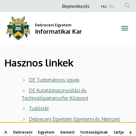
Hasznos
Ugrás
Anonim
Bejelentkezés
HU
EN
a
Felhasználói
linkek
tartalomra
fiók
Debreceni Egyetem
|
Informatikai Kar
menüje
Informatikai
Kar
Hasznos linkek
DE Tudományos ügyek
DE Kutatáshasznosítási és
Technológiatranszfer Központ
Tudóstér
Debreceni Egyetem Egyetemi és Nemzeti
Könyvtár
A Debreceni Egyetem kiemelt fontosságúnak tartja a