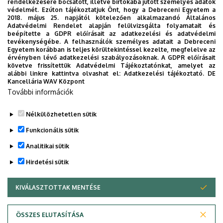
Magyar Tudományos Akadémia
rendelkezésére bocsátott, illetve birtokába jutott személyes adatok
védelmét. Ezúton tájékoztatjuk Önt, hogy a Debreceni Egyetem a
Magyar Tudományos Művek Tára
2018. május 25. napjától kötelezően alkalmazandó Általános
Adatvédelmi Rendelet alapján felülvizsgálta folyamatait és
beépítette a GDPR előírásait az adatkezelési és adatvédelmi
Nemzeti Kutatási, Fejlesztési és Innovációs
tevékenységébe. A felhasználók személyes adatait a Debreceni
Hivatal
Egyetem korábban is teljes körültekintéssel kezelte, megfelelve az
érvényben lévő adatkezelési szabályozásoknak. A GDPR előírásait
Pályázatok
követve frissítettük Adatvédelmi Tájékoztatónkat, amelyet az
alábbi linkre kattintva olvashat el:
Adatkezelési tájékoztató.
DE
Kancellária WAV Központ
GOOGLE Scholar
További információk
Massachusetts Institute of Technology
Nélkülözhetetlen sütik
Legutóbbi frissítés:
2023. 02. 16. 13:31
Funkcionális sütik
Analitikai sütik
Hirdetési sütik
KIVÁLASZTOTTAK MENTÉSE
WITHDRAW CONSENT
Adatvédelem
Adatvédelem
ÖSSZES ELUTASÍTÁSA