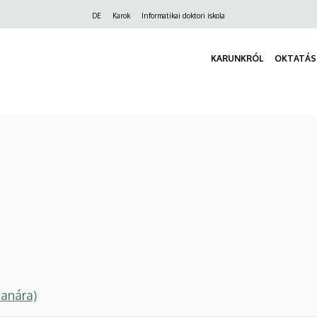
Felső
DE
Karok
Informatikai doktori iskola
navigáció
KARUNKRÓL
OKTATÁS
tanára)