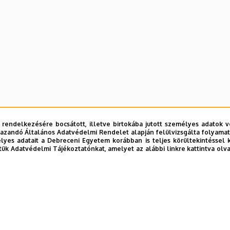
 rendelkezésére bocsátott, illetve birtokába jutott személyes adatok v
azandó Általános Adatvédelmi Rendelet alapján felülvizsgálta folyamata
yes adatait a Debreceni Egyetem korábban is teljes körültekintéssel 
tük Adatvédelmi Tájékoztatónkat, amelyet az alábbi linkre kattintva olv