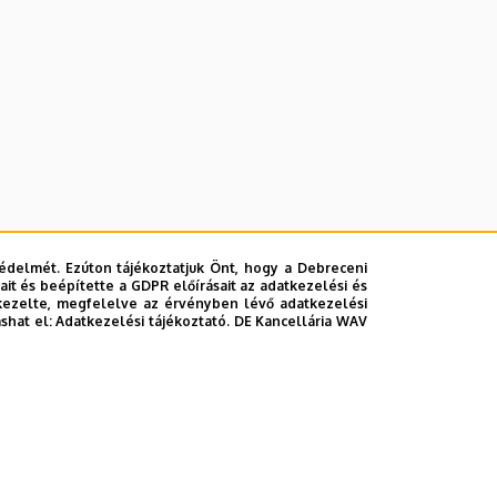
édelmét. Ezúton tájékoztatjuk Önt, hogy a Debreceni
it és beépítette a GDPR előírásait az adatkezelési és
kezelte, megfelelve az érvényben lévő adatkezelési
ashat el:
Adatkezelési tájékoztató.
DE Kancellária WAV