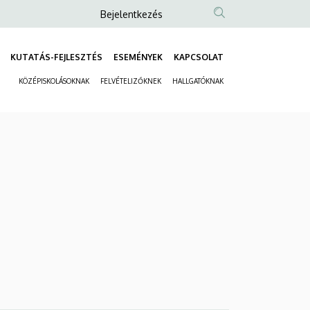
Anonim
Bejelentkezés
Felhasználói
fiók
KUTATÁS-FEJLESZTÉS
ESEMÉNYEK
KAPCSOLAT
Fő
menüje
KÖZÉPISKOLÁSOKNAK
FELVÉTELIZŐKNEK
HALLGATÓKNAK
navigáció
Másodlagos
navigáció