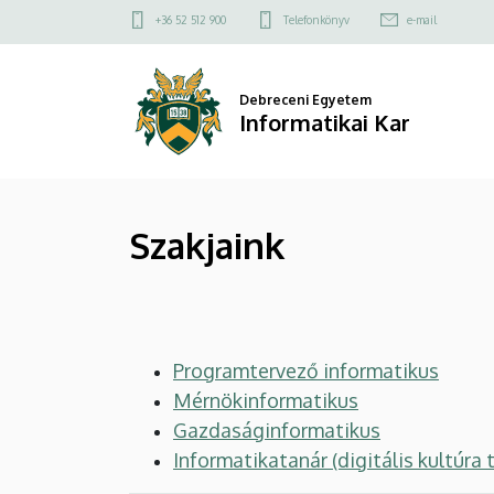
Szakjaink
Ugrás
Felső
+36 52 512 900
Telefonkönyv
e-mail
a
kapcsolat
|
tartalomra
menü
Informatikai
Debreceni Egyetem
Informatikai Kar
Kar
Szakjaink
Programtervező informatikus
Mérnökinformatikus
Gazdaságinformatikus
Informatikatanár (digitális kultúra 