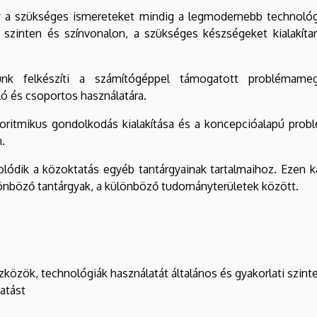
 a szükséges ismereteket mindig a legmodernebb technológián
szinten és színvonalon, a szükséges készségeket kialakítani
ünk felkészíti a számítógéppel támogatott problémameg
ló és csoportos használatára.
algoritmikus gondolkodás kialakítása és a koncepcióalapú pr
.
ódik a közoktatás egyéb tantárgyainak tartalmaihoz. Ezen k
lönböző tantárgyak, a különböző tudományterületek között.
özök, technológiák használatát általános és gyakorlati szint
atást