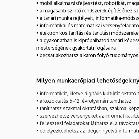
• mobil alkalmazásfejlesztést, robotikát, mag
• a magasabb szintű rendszerek építéséhez sz
• a tanári munka rejtélyeit, informatika-móds
• informatikai és matematikai versenyfeladat
• elektronikus tanítási és tanulási módszerek
• a gyakorlatban is kipróbálhatod tanári képes
mesterségének gyakorlati fogásaira
• becsatlakozhatsz a karon folyó tudományo
Milyen munkaerőpiaci lehetőségek ny
• informatikát, illetve digitális kultúrát oktató
• a közoktatás 5–12. évfolyamán taníthatsz
• taníthatsz szakmai oktatásban, szakmai kép
• szervezhetsz versenyeket az informatika, illet
• fejlesztési feladatokat láthatsz el a távok
• elhelyezkedhetsz az idegen nyelvű informatika