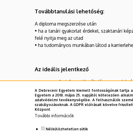
Továbbtanulási lehetőség:
A diploma megszerzése után
• ha a tanári gyakorlat érdekel, szaktanári ké
felé nyitja meg az utad
• ha tudományos munkában látod a karrierlehet
Az ideális jelentkező
Az informatika általános vagy középi
A Debreceni Egyetem kiemelt fontosságúnak tartja a
Nagy érdeklődést érez az informa
Egyetem a 2018. május 25. napjától kötelezően alkalm
adatvédelmi tevékenységébe. A felhasználók személ
Informatikai ismereteket szerzett 
szabályozásoknak. A GDPR előírásait követve frissítet
követelmény).
Központ
További információk
Nélkülözhetetlen sütik