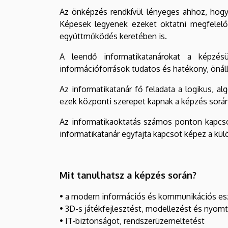
Az önképzés rendkívül lényeges ahhoz, hogy
Képesek legyenek ezeket oktatni megfelelő 
együttműködés keretében is.
A leendő informatikatanárokat a képzés
információforrások tudatos és hatékony, önál
Az informatikatanár fő feladata a logikus, 
ezek központi szerepet kapnak a képzés során
Az informatikaoktatás számos ponton kapcsol
informatikatanár egyfajta kapcsot képez a kü
Mit tanulhatsz a képzés során?
• a modern információs és kommunikációs eszk
• 3D-s játékfejlesztést, modellezést és nyomt
• IT-biztonságot, rendszerüzemeltetést