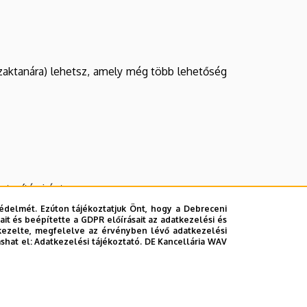
a szaktanára) lehetsz, amely még több lehetőség
 tanítás iránt.
édelmét. Ezúton tájékoztatjuk Önt, hogy a Debreceni
informatikai ismereteit szeretné bővíteni.
it és beépítette a GDPR előírásait az adatkezelési és
kezelte, megfelelve az érvényben lévő adatkezelési
ettségi vizsga letétele javasolt (jelenleg nem
ashat el:
Adatkezelési tájékoztató.
DE Kancellária WAV