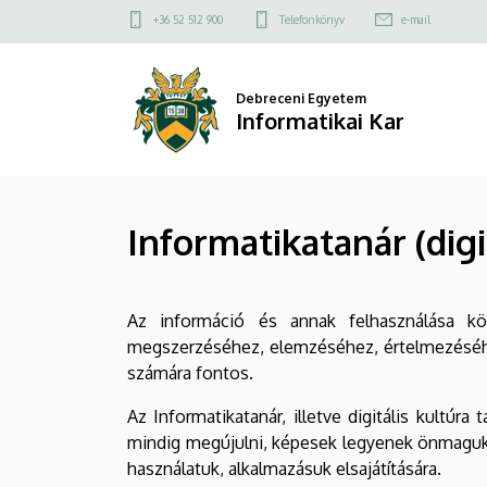
Informatikatanár
Ugrás
Felső
+36 52 512 900
Telefonkönyv
e-mail
a
kapcsolat
(digitális
tartalomra
menü
kultúra
Debreceni Egyetem
Informatikai Kar
tanára)
–
Informatikatanár (digi
osztatlan
tanárképzési
Az információ és annak felhasználása kö
szak
megszerzéséhez, elemzéséhez, értelmezéséhe
|
számára fontos.
Informatikai
Az Informatikatanár, illetve digitális kultú
mindig megújulni, képesek legyenek önmaguk 
Kar
használatuk, alkalmazásuk elsajátítására.