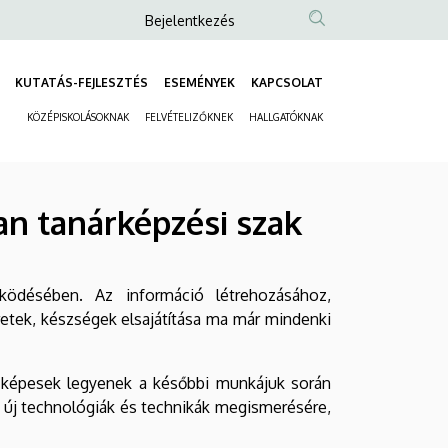
Anonim
Bejelentkezés
Felhasználói
fiók
KUTATÁS-FEJLESZTÉS
ESEMÉNYEK
KAPCSOLAT
Fő
menüje
KÖZÉPISKOLÁSOKNAK
FELVÉTELIZŐKNEK
HALLGATÓKNAK
navigáció
Másodlagos
navigáció
lan tanárképzési szak
ködésében. Az információ létrehozásához,
tek, készségek elsajátítása ma már mindenki
rok képesek legyenek a későbbi munkájuk során
 új technológiák és technikák megismerésére,