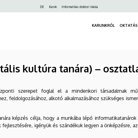
Felső
DE
Karok
Informatikai doktori iskola
navigáció
KARUNKRÓL
OKTATÁS
tális kultúra tanára) – osztat
zponti szerepet foglal el a mindenkori társadalmak mű
z, feldolgozásához, alkotó alkalmazásához szükséges ismere
ra tanára képzés célja, hogy a munkába lépő informatikataná
fejlesztésére, igényük és szándékuk legyen a önképzésre, az