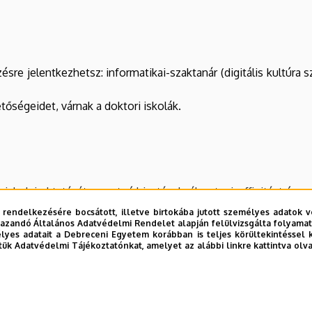
pzésre jelentkezhetsz: informatikai-szaktanár (digitális kultúr
őségeidet, várnak a doktori iskolák.
skolai oktatását szeretné hivatásul választani, affinitást érez a
 rendelkezésére bocsátott, illetve birtokába jutott személyes adatok v
tika egésze vagy annak néhány
területe
iránt, és ezért meglévő 
azandó Általános Adatvédelmi Rendelet alapján felülvizsgálta folyamata
yes adatait a Debreceni Egyetem korábban is teljes körültekintéssel 
általános és középiskolában, az (emelt szintű) informatika ér
tük Adatvédelmi Tájékoztatónkat, amelyet az alábbi linkre kattintva olv