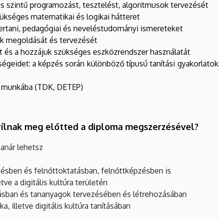
as szintű programozást, tesztelést, algoritmusok tervezését
ükséges matematikai és logikai hátteret
zertani, pedagógiai és neveléstudományi ismereteket
ok megoldását és tervezését
et és a hozzájuk szükséges eszközrendszer használatát
ségeidet: a képzés során különböző típusú tanítási gyakorlatoka
s munkába (TDK, DETEP)
ílnak meg előtted a diploma megszerzésével?
 tanár lehetsz
zésben és felnőttoktatásban, felnőttképzésben is
ve a digitális kultúra területén
tatásban és tananyagok tervezésében és létrehozásában
, illetve digitális kultúra tanításában