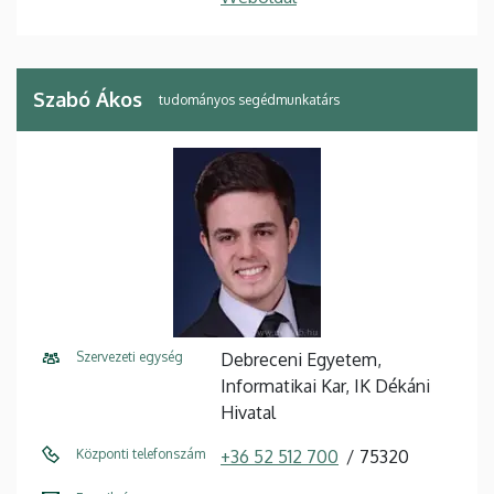
Szabó Ákos
tudományos segédmunkatárs
Szervezeti egység
Debreceni Egyetem,
Informatikai Kar, IK Dékáni
Hivatal
Központi telefonszám
+36 52 512 700
75320