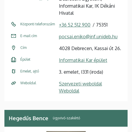
Informatikai Kar, IK Dékáni
Hivatal
Központi telefonszám
+36 52 512 900
75351
E-mail cím
pocsai.eniko@inf.unideb.hu
Cím
4028 Debrecen, Kassai út 26.
Épület
Informatikai Kar épület
Emelet, ajtó
3. emelet, I331 (iroda)
Weboldal
Szervezeti weboldal
Weboldal
Hegedűs Bence
ügyvivő-szakértő