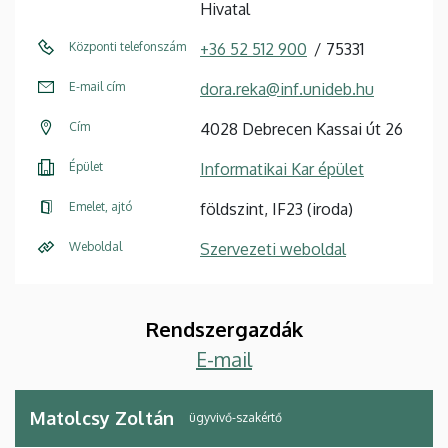
Hivatal
Központi telefonszám
+36 52 512 900
75331
E-mail cím
dora.reka@inf.unideb.hu
Cím
4028 Debrecen Kassai út 26
Épület
Informatikai Kar épület
Emelet, ajtó
földszint, IF23 (iroda)
Weboldal
Szervezeti weboldal
Rendszergazdák
E-mail
Matolcsy Zoltán
ügyvivő-szakértő