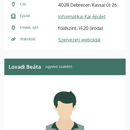
Cím
4028 Debrecen Kassai út 26
Épület
Informatikai Kar épület
Emelet, ajtó
földszint, IF20 (iroda)
Weboldal
Szervezeti weboldal
Lovadi Beáta
ügyvivő-szakértő