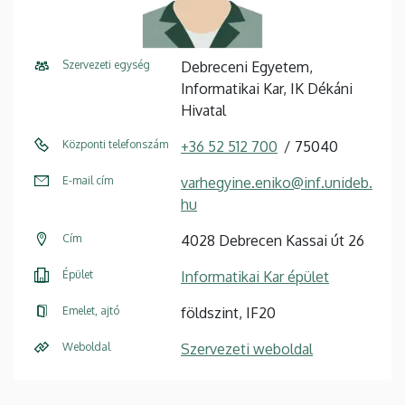
Szervezeti egység
Debreceni Egyetem,
Informatikai Kar, IK Dékáni
Hivatal
Központi telefonszám
+36 52 512 700
75040
E-mail cím
varhegyine.eniko@inf.unideb.
hu
Cím
4028 Debrecen Kassai út 26
Épület
Informatikai Kar épület
Emelet, ajtó
földszint, IF20
Weboldal
Szervezeti weboldal