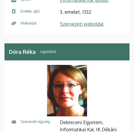
Emelet, ajtó
3. emelet, I332
Weboldal
Szervezeti weboldal
Dóra Réka
ügyintéző
Szervezeti egység
Debreceni Egyetem,
Informatikai Kar, IK Dékáni