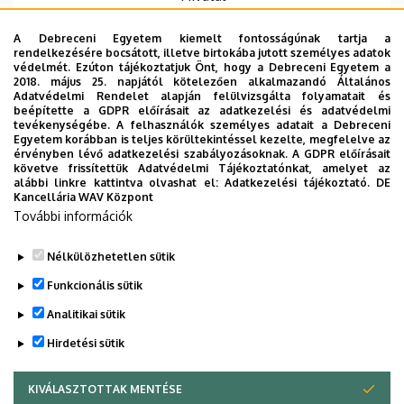
Központi telefonszám
+36 52 512 900
75360
A Debreceni Egyetem kiemelt fontosságúnak tartja a
rendelkezésére bocsátott, illetve birtokába jutott személyes adatok
E-mail cím
buglyo.imre@inf.unideb.hu
védelmét. Ezúton tájékoztatjuk Önt, hogy a Debreceni Egyetem a
2018. május 25. napjától kötelezően alkalmazandó Általános
Adatvédelmi Rendelet alapján felülvizsgálta folyamatait és
Cím
4028 Debrecen Kassai út 26
beépítette a GDPR előírásait az adatkezelési és adatvédelmi
tevékenységébe. A felhasználók személyes adatait a Debreceni
Épület
Informatikai Kar épület
Egyetem korábban is teljes körültekintéssel kezelte, megfelelve az
érvényben lévő adatkezelési szabályozásoknak. A GDPR előírásait
követve frissítettük Adatvédelmi Tájékoztatónkat, amelyet az
Emelet, ajtó
3. emelet, I320 (iroda)
alábbi linkre kattintva olvashat el:
Adatkezelési tájékoztató.
DE
Kancellária WAV Központ
Weboldal
Szervezeti weboldal
További információk
Nélkülözhetetlen sütik
Legutóbbi frissítés:
2026. 03. 05. 11:45
Funkcionális sütik
Analitikai sütik
Hirdetési sütik
KIVÁLASZTOTTAK MENTÉSE
WITHDRAW CONSENT