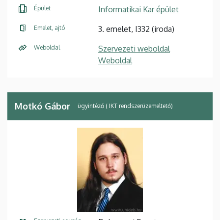
Épület
Informatikai Kar épület
Emelet, ajtó
3. emelet, I332 (iroda)
Weboldal
Szervezeti weboldal
Weboldal
Motkó Gábor
ügyintéző ( IKT rendszerüzemeltető)