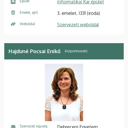
Épület
Informatikai Kar épület
Emelet, ajtó
3. emelet, I331 (iroda)
Weboldal
Szervezeti weboldal
Hajduné Pocsai Enikő
központvezető
Szervezeti egység
Debreceni Egyetem,