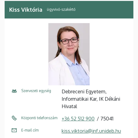
Kiss Viktória
ügyvivő-szakértő
Szervezeti egység
Debreceni Egyetem,
Informatikai Kar, IK Dékáni
Hivatal
Központi telefonszám
+36 52 512 900
75041
E-mail cím
kiss.viktoria@inf.unideb.hu