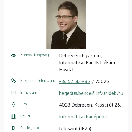
Szervezeti egység
Debreceni Egyetem,
Informatikai Kar, IK Dékáni
Hivatal
Központi telefonszám
+36 52 512 985
75025
E-mail cím
hegedus.bence@inf.unideb.hu
Cím
4028 Debrecen, Kassai út 26.
Épület
Informatikai Kar épület
Emelet, ajtó
földszint (IF25)