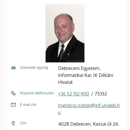
Szervezeti egység
Debreceni Egyetem,
Informatikai Kar, IK Dékáni
Hivatal
Központi telefonszám
+36 52 512 900
75332
E-mail cím
matolcsy.zoltan@inf.unideb.h
u
Cím
4028 Debrecen, Kassai út 26.