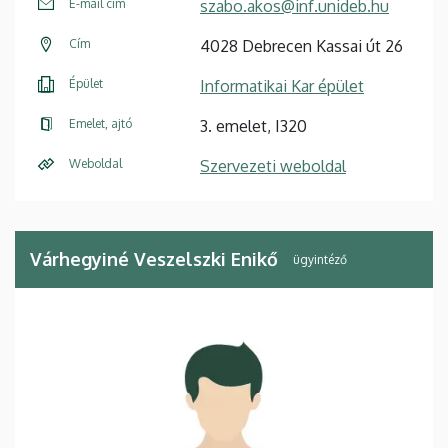
E-mail cím
szabo.akos@inf.unideb.hu
Cím
4028 Debrecen Kassai út 26
Épület
Informatikai Kar épület
Emelet, ajtó
3. emelet, I320
Weboldal
Szervezeti weboldal
Várhegyiné Veszelszki Enikő
ügyintéző