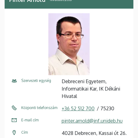
Szervezeti egység
Debreceni Egyetem,
Informatikai Kar, IK Dékáni
Hivatal
Központi telefonszám
+36 52 512 700
75230
E-mail cím
pinter.arnold@inf.unideb.hu
Cím
4028 Debrecen, Kassai út 26.