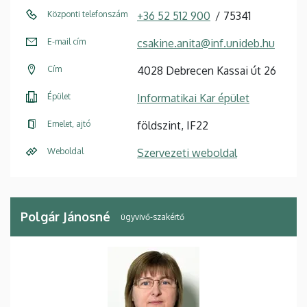
Központi telefonszám
+36 52 512 900
75341
E-mail cím
csakine.anita@inf.unideb.hu
Cím
4028 Debrecen Kassai út 26
Épület
Informatikai Kar épület
Emelet, ajtó
földszint, IF22
Weboldal
Szervezeti weboldal
Polgár Jánosné
ügyvivő-szakértő