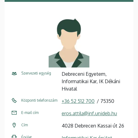
Szervezeti egység
Debreceni Egyetem,
Informatikai Kar, IK Dékáni
Hivatal
Központi telefonszám
+36 52 512 700
75350
E-mail cím
eros.attila@inf.unideb.hu
Cím
4028 Debrecen Kassai út 26
Épület
Informatikai Kar épület