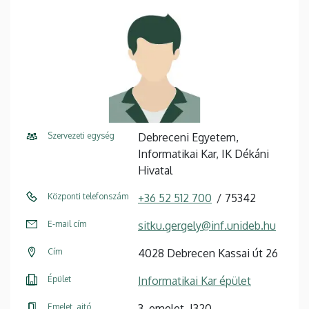
Szervezeti egység
Debreceni Egyetem,
Informatikai Kar, IK Dékáni
Hivatal
Központi telefonszám
+36 52 512 700
75342
E-mail cím
sitku.gergely@inf.unideb.hu
Cím
4028 Debrecen Kassai út 26
Épület
Informatikai Kar épület
Emelet, ajtó
3. emelet, I320