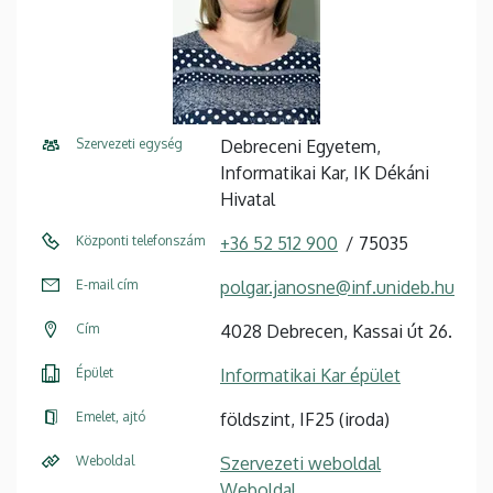
Szervezeti egység
Debreceni Egyetem,
Informatikai Kar, IK Dékáni
Hivatal
Központi telefonszám
+36 52 512 900
75035
E-mail cím
polgar.janosne@inf.unideb.hu
Cím
4028 Debrecen, Kassai út 26.
Épület
Informatikai Kar épület
Emelet, ajtó
földszint, IF25 (iroda)
Weboldal
Szervezeti weboldal
Weboldal