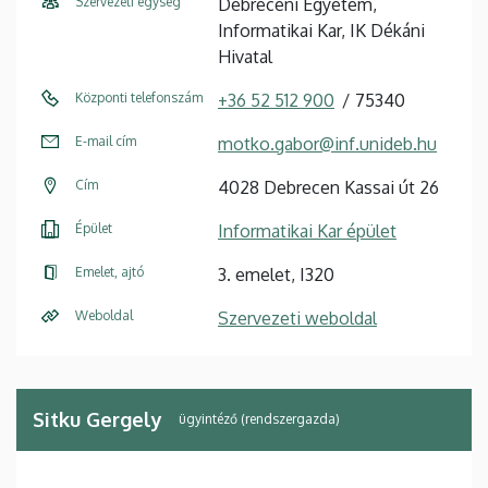
Szervezeti egység
Debreceni Egyetem,
Informatikai Kar, IK Dékáni
Hivatal
Központi telefonszám
+36 52 512 900
75340
E-mail cím
motko.gabor@inf.unideb.hu
Cím
4028 Debrecen Kassai út 26
Épület
Informatikai Kar épület
Emelet, ajtó
3. emelet, I320
Weboldal
Szervezeti weboldal
Sitku Gergely
ügyintéző (rendszergazda)