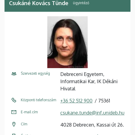
Csukáné Kovács Tünde
ügyintéző
Szervezeti egység
Debreceni Egyetem,
Informatikai Kar, IK Dékáni
Hivatal
Központi telefonszám
+36 52 512 900
75361
E-mail cím
csukane.tunde@inf.unideb.hu
Cím
4028 Debrecen, Kassai út 26.