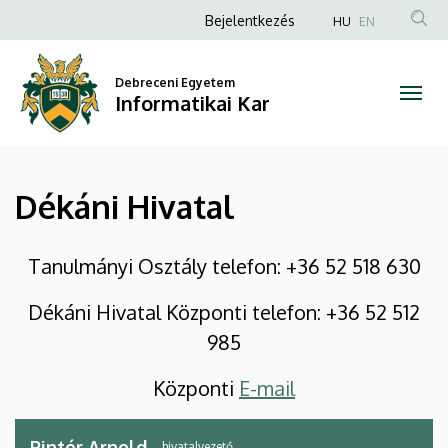
Dékáni
Ugrás
Anonim
Bejelentkezés
HU
EN
a
Felhasználói
Hivatal
tartalomra
fiók
Debreceni Egyetem
|
Informatikai Kar
menüje
Informatikai
Kar
Dékáni Hivatal
Tanulmányi Osztály telefon: +36 52 518 630
Dékáni Hivatal Központi telefon: +36 52 512
985
Központi
E-mail
Pintér Arnold
hivatalvezető