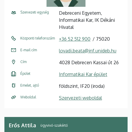
Szervezeti egység
Debreceni Egyetem,
Informatikai Kar, IK Dékáni
Hivatal
Központi telefonszám
+36 52 512 900
75020
E-mail cím
lovadi.beata@inf.unideb.hu
Cím
4028 Debrecen Kassai út 26
Épület
Informatikai Kar épület
Emelet, ajtó
földszint, IF20 (iroda)
Weboldal
Szervezeti weboldal
Erős Attila
ügyvivő-szakértő