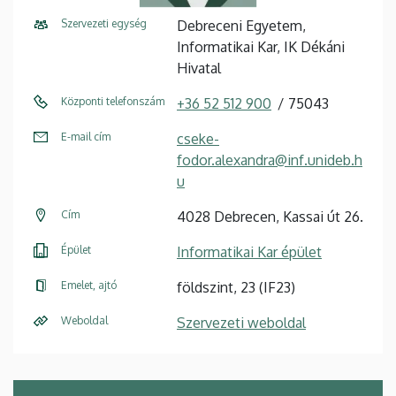
Szervezeti egység
Debreceni Egyetem,
Informatikai Kar, IK Dékáni
Hivatal
Központi telefonszám
+36 52 512 900
75043
E-mail cím
cseke-
fodor.alexandra@inf.unideb.h
u
Cím
4028 Debrecen, Kassai út 26.
Épület
Informatikai Kar épület
Emelet, ajtó
földszint, 23 (IF23)
Weboldal
Szervezeti weboldal