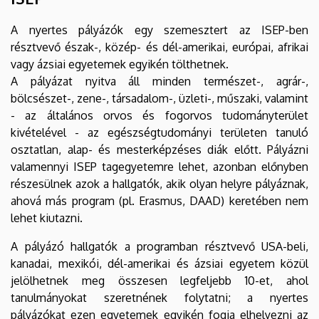
A nyertes pályázók egy szemesztert az ISEP-ben
résztvevő észak-, közép- és dél-amerikai, európai, afrikai
vagy ázsiai egyetemek egyikén tölthetnek.
A pályázat nyitva áll minden természet-, agrár-,
bölcsészet-, zene-, társadalom-, üzleti-, műszaki, valamint
- az általános orvos és fogorvos tudományterület
kivételével - az egészségtudományi területen tanuló
osztatlan, alap- és mesterképzéses diák előtt. Pályázni
valamennyi ISEP tagegyetemre lehet, azonban előnyben
részesülnek azok a hallgatók, akik olyan helyre pályáznak,
ahová más program (pl. Erasmus, DAAD) keretében nem
lehet kiutazni.
A pályázó hallgatók a programban résztvevő USA-beli,
kanadai, mexikói, dél-amerikai és ázsiai egyetem közül
jelölhetnek meg összesen legfeljebb 10-et, ahol
tanulmányokat szeretnének folytatni; a nyertes
pályázókat ezen egyetemek egyikén fogja elhelyezni az