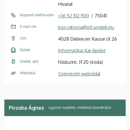
Hivatal
Központi telefonszám
+36 52 512 900
75041
E-mail cím
kiss.viktoria@inf.unideb.hu
Cím
4028 Debrecen Kassai út 26
Épület
Informatikai Kar épület
Emelet, ajtó
földszint, IF20 (iroda)
Weboldal
Szervezeti weboldal
Piroska Ágnes
ügyvivő-szakértő, mobilitás koordinátor