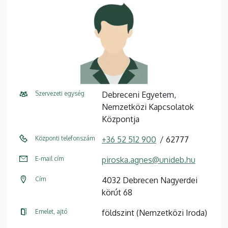
Szervezeti egység
Debreceni Egyetem,
Nemzetközi Kapcsolatok
Központja
Központi telefonszám
+36 52 512 900
62777
E-mail cím
piroska.agnes@unideb.hu
Cím
4032 Debrecen Nagyerdei
körút 68
Emelet, ajtó
földszint (Nemzetközi Iroda)