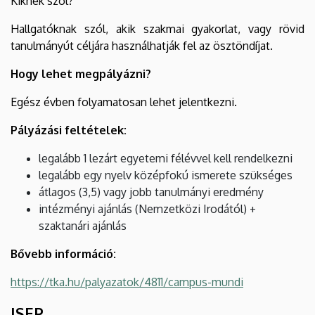
Kiknek szól?
Hallgatóknak szól, akik szakmai gyakorlat, vagy rövid
tanulmányút céljára használhatják fel az ösztöndíjat.
Hogy lehet megpályázni?
Egész évben folyamatosan lehet jelentkezni.
Pályázási feltételek:
legalább 1 lezárt egyetemi félévvel kell rendelkezni
legalább egy nyelv középfokú ismerete szükséges
átlagos (3,5) vagy jobb tanulmányi eredmény
intézményi ajánlás (Nemzetközi Irodától) +
szaktanári ajánlás
Bővebb információ:
https://tka.hu/palyazatok/4811/campus-mundi
ISEP