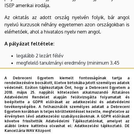
ISEP amerikai irodája.
Az oktatás az adott ország nyelvén folyik, bár angol
nyelvű kurzusok néhány egyetemen azon országokban is
elérhetőek, ahol a hivatalos nyelv nem angol.
A pályázat feltétele:
legalább 2 lezárt félév
megfelelő tanulmányi eredmény (minimum 3.45
vagy jobb)
legalább középfokú nyelvtudás az oktatás nyelvéből
A Debreceni Egyetem kiemelt fontosságúnak tartja a
rendelkezésére bocsátott, illetve birtokába jutott személyes adatok
hallgatói jogviszony a Debreceni Egyetemen (a
védelmét. Ezúton tájékoztatjuk Önt, hogy a Debreceni Egyetem a
megpályázott időszakban aktív hallgatói jogviszony).
2018. május 25. napjától kötelezően alkalmazandó Általános
Adatvédelmi Rendelet alapján felülvizsgálta folyamatait és
beépítette a GDPR előírásait az adatkezelési és adatvédelmi
Bővebb információ:
tevékenységébe. A felhasználók személyes adatait a Debreceni
Egyetem korábban is teljes körültekintéssel kezelte, megfelelve az
https://internationaloffice.unideb.hu/international-
érvényben lévő adatkezelési szabályozásoknak. A GDPR előírásait
követve frissítettük Adatvédelmi Tájékoztatónkat, amelyet az
student-exchange-pr…
alábbi linkre kattintva olvashat el:
Adatkezelési tájékoztató.
DE
Kancellária WAV Központ