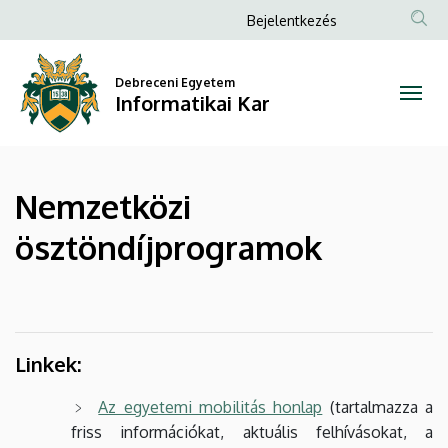
Nemzetközi
Ugrás
Anonim
Bejelentkezés
a
Felhasználói
ösztöndíjprogramok
tartalomra
fiók
Debreceni Egyetem
|
Informatikai Kar
menüje
Informatikai
Kar
Nemzetközi
ösztöndíjprogramok
Linkek:
Az egyetemi mobilitás honlap
(tartalmazza a
friss információkat, aktuális felhívásokat, a