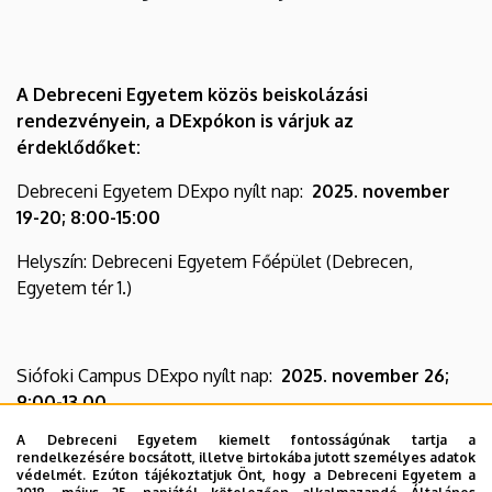
A Debreceni Egyetem közös beiskolázási
rendezvényein, a DExpókon is várjuk az
érdeklődőket:
Debreceni Egyetem DExpo nyílt nap:
2025. november
19-20; 8:00-15:00
Helyszín: Debreceni Egyetem Főépület (Debrecen,
Egyetem tér 1.)
Siófoki Campus DExpo nyílt nap:
2025. november 26;
9:00-13.00
A Debreceni Egyetem kiemelt fontosságúnak tartja a
Helyszín: DE Siófoki Campus (Siófok, Petőfi sétány 1.)
rendelkezésére bocsátott, illetve birtokába jutott személyes adatok
védelmét. Ezúton tájékoztatjuk Önt, hogy a Debreceni Egyetem a