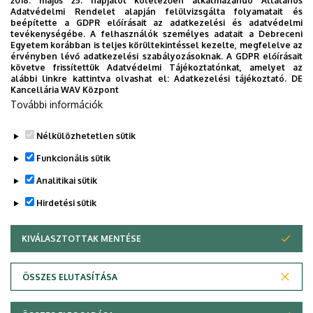
2018. május 25. napjától kötelezően alkalmazandó Általános
Adatvédelmi Rendelet alapján felülvizsgálta folyamatait és
beépítette a GDPR előírásait az adatkezelési és adatvédelmi
Szolnoki DExpo nyílt nap:
2025. december 3; 9:00-13.00
tevékenységébe. A felhasználók személyes adatait a Debreceni
Egyetem korábban is teljes körültekintéssel kezelte, megfelelve az
Helyszín: Debreceni Egyetem Szolnok Campus (Szolnok,
érvényben lévő adatkezelési szabályozásoknak. A GDPR előírásait
követve frissítettük Adatvédelmi Tájékoztatónkat, amelyet az
Tiszaligeti sétány 14)
alábbi linkre kattintva olvashat el:
Adatkezelési tájékoztató.
DE
Kancellária WAV Központ
További információk
Nélkülözhetetlen sütik
Legutóbbi frissítés:
2025. 12. 02. 11:45
Funkcionális sütik
Analitikai sütik
Hirdetési sütik
KIVÁLASZTOTTAK MENTÉSE
WITHDRAW CONSENT
Adatvédelem
Adatvédelem
ÖSSZES ELUTASÍTÁSA
Technikai információk