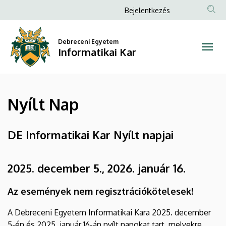
Nyílt
Ugrás
Anonim
Bejelentkezés
a
Felhasználói
Nap
tartalomra
fiók
Debreceni Egyetem
|
Informatikai Kar
menüje
Informatikai
Kar
Nyílt Nap
DE Informatikai Kar Nyílt napjai
2025. december 5., 2026. január 16.
Az események nem regisztrációkötelesek!
A Debreceni Egyetem Informatikai Kara 2025. december
5-én és 2025. január 16-án nyílt napokat tart, melyekre