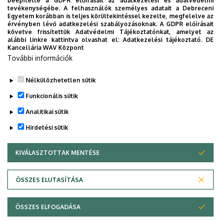
beépítette a GDPR előírásait az adatkezelési és adatvédelmi
Meteorológiai előrejelzések statisztikai módszerekkel
tevékenységébe. A felhasználók személyes adatait a Debreceni
Egyetem korábban is teljes körültekintéssel kezelte, megfelelve az
érvényben lévő adatkezelési szabályozásoknak. A GDPR előírásait
Önvezető jármű fejlesztés
követve frissítettük Adatvédelmi Tájékoztatónkat, amelyet az
alábbi linkre kattintva olvashat el:
Adatkezelési tájékoztató.
DE
Kancellária WAV Központ
Szállópor koncentráció kimutatása szenzorok
További információk
segítségével
Nélkülözhetetlen sütik
Legutóbbi frissítés:
2023. 01. 31. 08:19
Funkcionális sütik
Analitikai sütik
Hirdetési sütik
KIVÁLASZTOTTAK MENTÉSE
WITHDRAW CONSENT
Adatvédelem
Adatvédelem
ÖSSZES ELUTASÍTÁSA
Technikai információk
ÖSSZES ELFOGADÁSA
Copyright © 2026 Unideb