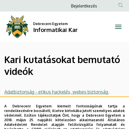
Kari
Ugrás
Anonim
Bejelentkezés
a
Felhasználói
kutatásokat
tartalomra
fiók
Debreceni Egyetem
bemutató
Informatikai Kar
menüje
videók
|
Kari kutatásokat bemutató
Informatikai
videók
Kar
Adatbiztonság - etikus hackelés, webes biztonság,
blokkláncok
A Debreceni Egyetem kiemelt fontosságúnak tartja a
rendelkezésére bocsátott, illetve birtokába jutott személyes adatok
védelmét. Ezúton tájékoztatjuk Önt, hogy a Debreceni Egyetem a
Forradalmi újdonság a méhnyakrákszűrésben
2018. május 25. napjától kötelezően alkalmazandó Általános
Adatvédelmi Rendelet alapján felülvizsgálta folyamatait és