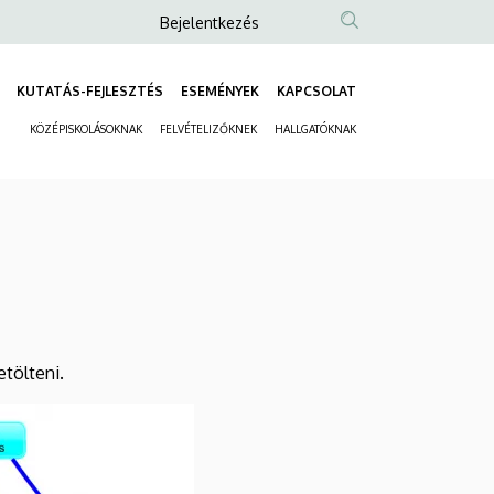
Anonim
Bejelentkezés
Felhasználói
fiók
KUTATÁS-FEJLESZTÉS
ESEMÉNYEK
KAPCSOLAT
Fő
menüje
KÖZÉPISKOLÁSOKNAK
FELVÉTELIZŐKNEK
HALLGATÓKNAK
navigáció
Másodlagos
navigáció
tölteni.