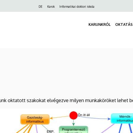
Felső
DE
Karok
Informatikai doktori iskola
navigáció
KARUNKRÓL
OKTATÁS
álunk oktatott szakokat elvégezve milyen munkaköröket lehet be