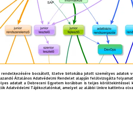
 rendelkezésére bocsátott, illetve birtokába jutott személyes adatok v
azandó Általános Adatvédelmi Rendelet alapján felülvizsgálta folyamata
yes adatait a Debreceni Egyetem korábban is teljes körültekintéssel 
tük Adatvédelmi Tájékoztatónkat, amelyet az alábbi linkre kattintva olv
a?