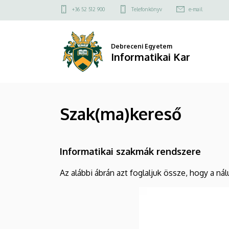
Szak(ma)kereső
Ugrás
Felső
+36 52 512 900
Telefonkönyv
e-mail
a
kapcsolat
|
tartalomra
menü
Informatikai
Debreceni Egyetem
Informatikai Kar
Kar
Szak(ma)kereső
Informatikai szakmák rendszere
Az alábbi ábrán azt foglaljuk össze, hogy a n