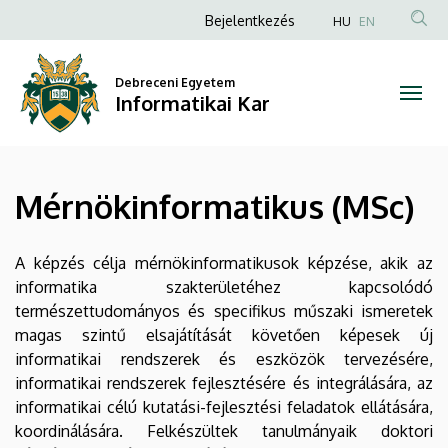
Mérnökinformatikus
Ugrás
Anonim
Bejelentkezés
HU
EN
a
Felhasználói
(MSc)
tartalomra
fiók
Debreceni Egyetem
|
Informatikai Kar
menüje
Informatikai
Kar
Mérnökinformatikus (MSc)
A képzés célja mérnökinformatikusok képzése, akik az
informatika szakterületéhez kapcsolódó
természettudományos és specifikus műszaki ismeretek
magas szintű elsajátítását követően képesek új
informatikai rendszerek és eszközök tervezésére,
informatikai rendszerek fejlesztésére és integrálására, az
informatikai célú kutatási-fejlesztési feladatok ellátására,
koordinálására. Felkészültek tanulmányaik doktori