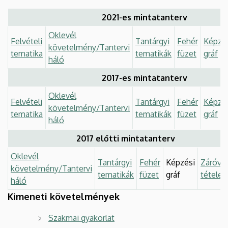
2021-es mintatanterv
Oklevél
Felvételi
Tantárgyi
Fehér
Képzé
követelmény/Tantervi
tematika
tematikák
füzet
gráf
háló
2017-es mintatanterv
Oklevél
Felvételi
Tantárgyi
Fehér
Képzé
követelmény/Tantervi
tematika
tematikák
füzet
gráf
háló
2017 előtti mintatanterv
Oklevél
Tantárgyi
Fehér
Képzési
Záróvi
követelmény/Tantervi
tematikák
füzet
gráf
tételek
háló
Kimeneti követelmények
Szakmai gyakorlat