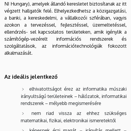
NI Hungary), amelyek állandó keresletet biztosítanak az itt
végzett hallgatók felé. Elhelyezkedhetsz a közigazgatási,
a banki, a kereskedelmi, a vállalkozói szférában, vagyis
azokon a tervezéssel, fejlesztéssel, üzemeltetéssel,
ellenőrzés- sel kapcsolatos területeken, amik igénylik a
számítógép-vezérelt információs rendszerek és
szolgáltatások, az információtechnológiák fokozott
alkalmazását.
Az ideális jelentkező
elhivatottságot érez az informatika műszaki
irányultságú területeinek – hálózatok, informatikai
rendszerek – mélyebb megismerésére
nem riad vissza az ehhez szükséges
matematikai, fizikai, elektronikai ismeretektől
képesnek érzi magát – irányítás mellett –