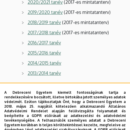
2020/2021 tanév
(2017-es mintatanterv)
2019/2020 tanév
(2017-es mintatanterv)
2018/2019 tanév
(2017-es mintatanterv)
2017/2018 tanév
(2017-es mintatanterv)
2016/2017 tanév
2015/2016 tanév
2014/2015 tanév
2013/2014 tanév
A Debreceni Egyetem kiemelt fontosságúnak tartja a
rendelkezésére bocsátott, illetve birtokába jutott személyes adatok
Adatlap kreditek elismertetéséhez
védelmét. Ezúton tájékoztatjuk Önt, hogy a Debreceni Egyetem a
2018. május 25. napjától kötelezően alkalmazandó Általános
Adatvédelmi Rendelet alapján felülvizsgálta folyamatait és
nem üzemmérnök-informatikus alapképzésen
beépítette a GDPR előírásait az adatkezelési és adatvédelmi
végzettek számára:
pdf
,
docx
tevékenységébe. A felhasználók személyes adatait a Debreceni
Egyetem korábban is teljes körültekintéssel kezelte, megfelelve az
érvényben lévő adatkezelési szabályozásoknak. A GDPR előírásait