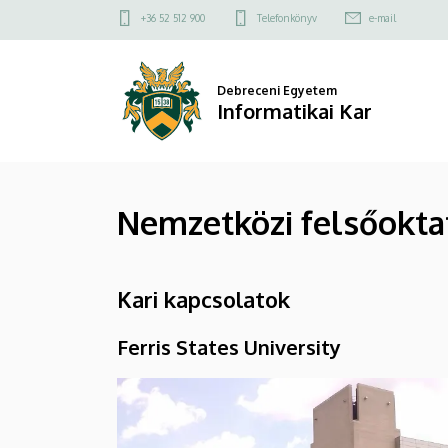
Nemzetközi
Ugrás
Felső
+36 52 512 900
Telefonkönyv
e-mail
a
kapcsolat
felsőoktatási
tartalomra
menü
kapcsolatok
Debreceni Egyetem
Informatikai Kar
|
Informatikai
Nemzetközi felsőokta
Kar
Kari kapcsolatok
Ferris States University