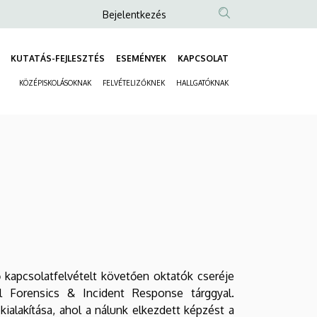
Anonim
Bejelentkezés
Felhasználói
fiók
KUTATÁS-FEJLESZTÉS
ESEMÉNYEK
KAPCSOLAT
Fő
menüje
KÖZÉPISKOLÁSOKNAK
FELVÉTELIZŐKNEK
HALLGATÓKNAK
navigáció
Másodlagos
navigáció
ő kapcsolatfelvételt követően oktatók cseréje
l Forensics & Incident Response tárggyal.
alakítása, ahol a nálunk elkezdett képzést a