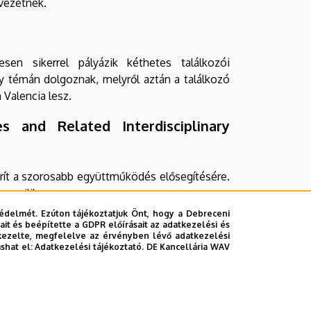
rvezetnek.
en sikerrel pályázik kéthetes találkozói
 témán dolgoznak, melyről aztán a találkozó
 Valencia lesz.
 and Related Interdisciplinary
rít a szorosabb együttműködés elősegítésére.
e zajlik.
édelmét. Ezúton tájékoztatjuk Önt, hogy a Debreceni
it és beépítette a GDPR előírásait az adatkezelési és
kezelte, megfelelve az érvényben lévő adatkezelési
ashat el:
Adatkezelési tájékoztató.
DE Kancellária WAV
már rendelkező hallgatói egyéves jyvaskylai