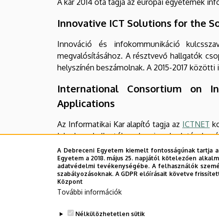
A kar 2014 óta tagja az európai egyetemek inf
Innovative ICT Solutions for the S
Innováció és infokommunikáció kulcsszav
megvalósításához. A résztvevő hallgatók cs
helyszínén beszámolnak. A 2015-2017 közötti
International Consortium on I
Applications
Az Informatikai Kar alapító tagja az
ICTNET
ko
Jelenleg a hallgatók szakmai gyakorlatának má
A Debreceni Egyetem kiemelt fontosságúnak tartja a
IT-PRO
Egyetem a 2018. május 25. napjától kötelezően alkalm
adatvédelmi tevékenységébe. A felhasználók személ
szabályozásoknak. A GDPR előírásait követve frissítet
A finn
University of Applied Sciences
intézm
Központ
tanulmányok után finn BSc diplomát kaphatna
További információk
Erasmus
Nélkülözhetetlen sütik