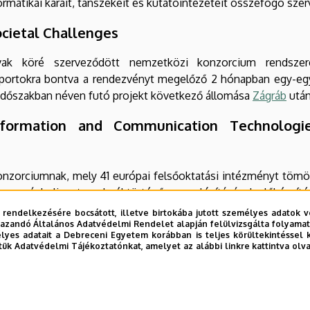
ormatikai karait, tanszékeit és kutatóintézeteit összefogó sze
ocietal Challenges
ak köré szerveződött nemzetközi konzorcium rendszeres
oportokra bontva a rendezvényt megelőző 2 hónapban egy-egy
 időszakban néven futó projekt következő állomása
Zágráb
után
nformation and Communication Technologies
nzorciumnak, mely 41 európai felsőoktatási intézményt tömö
s országbeli partnereknél történő megvalósításának előkészítés
 rendelkezésére bocsátott, illetve birtokába jutott személyes adatok v
azandó Általános Adatvédelmi Rendelet alapján felülvizsgálta folyamata
yes adatait a Debreceni Egyetem korábban is teljes körültekintéssel 
tük Adatvédelmi Tájékoztatónkat, amelyet az alábbi linkre kattintva olv
énnyel kötött megállapodás értelmében az IK 180 kredittel 
k.