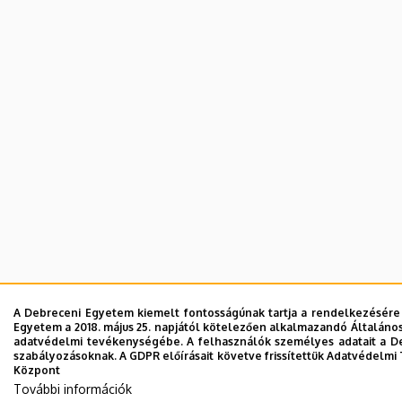
A Debreceni Egyetem kiemelt fontosságúnak tartja a rendelkezésére b
Egyetem a 2018. május 25. napjától kötelezően alkalmazandó Általános
adatvédelmi tevékenységébe. A felhasználók személyes adatait a De
szabályozásoknak. A GDPR előírásait követve frissítettük Adatvédelmi T
Központ
További információk