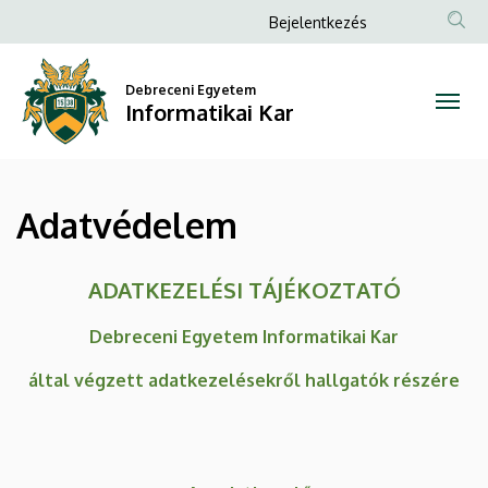
Adatvédelem
Ugrás
Anonim
Bejelentkezés
a
Felhasználói
|
tartalomra
fiók
Debreceni Egyetem
Informatikai
Informatikai Kar
menüje
Kar
Adatvédelem
ADATKEZELÉSI TÁJÉKOZTATÓ
Debreceni Egyetem Informatikai Kar
által végzett adatkezelésekről hallgatók részére