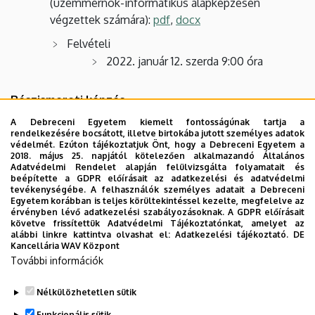
(üzemmérnök-informatikus alapképzésen
végzettek számára):
pdf
,
docx
Felvételi
2022. január 12. szerda 9:00 óra
Részismereti képzés
A Debreceni Egyetem kiemelt fontosságúnak tartja a
Tájékoztató:
pdf
rendelkezésére bocsátott, illetve birtokába jutott személyes adatok
védelmét. Ezúton tájékoztatjuk Önt, hogy a Debreceni Egyetem a
Jelentkezési lap:
pdf
,
doc
2018. május 25. napjától kötelezően alkalmazandó Általános
Adatvédelmi Rendelet alapján felülvizsgálta folyamatait és
beépítette a GDPR előírásait az adatkezelési és adatvédelmi
tevékenységébe. A felhasználók személyes adatait a Debreceni
Egyetem korábban is teljes körültekintéssel kezelte, megfelelve az
érvényben lévő adatkezelési szabályozásoknak. A GDPR előírásait
követve frissítettük Adatvédelmi Tájékoztatónkat, amelyet az
alábbi linkre kattintva olvashat el:
Adatkezelési tájékoztató.
DE
Kancellária WAV Központ
További információk
Nélkülözhetetlen sütik
Legutóbbi frissítés:
2023. 01. 31. 11:30
Funkcionális sütik