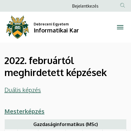
2022.
Ugrás
Anonim
Bejelentkezés
a
Felhasználói
februártól
tartalomra
fiók
Debreceni Egyetem
meghirdetett
Informatikai Kar
menüje
képzések
|
2022. februártól
Informatikai
meghirdetett képzések
Kar
Duális képzés
Mesterképzés
Gazdaságinformatikus (MSc)