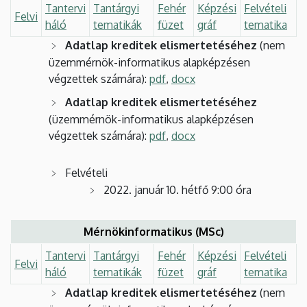
Tantervi
Tantárgyi
Fehér
Képzési
Felvételi
Felvi
háló
tematikák
füzet
gráf
tematika
Adatlap kreditek elismertetéséhez
(nem
üzemmérnök-informatikus alapképzésen
végzettek számára):
pdf
,
docx
Adatlap kreditek elismertetéséhez
(üzemmérnök-informatikus alapképzésen
végzettek számára):
pdf
,
docx
Felvételi
2022. január 10. hétfő 9:00 óra
Mérnökinformatikus (MSc)
Tantervi
Tantárgyi
Fehér
Képzési
Felvételi
Felvi
háló
tematikák
füzet
gráf
tematika
Adatlap kreditek elismertetéséhez
(nem