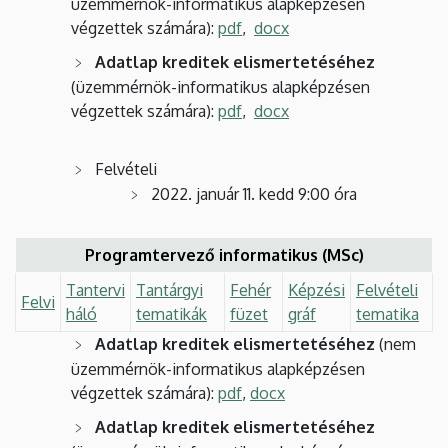
üzemmérnök-informatikus alapképzésen
végzettek számára):
pdf
,
docx
Adatlap kreditek elismertetéséhez
(üzemmérnök-informatikus alapképzésen
végzettek számára):
pdf
,
docx
Felvételi
2022. január 11. kedd 9:00 óra
Programtervező informatikus (MSc)
Tantervi
Tantárgyi
Fehér
Képzési
Felvételi
Felvi
háló
tematikák
füzet
gráf
tematika
Adatlap kreditek elismertetéséhez
(nem
üzemmérnök-informatikus alapképzésen
végzettek számára):
pdf
,
docx
Adatlap kreditek elismertetéséhez