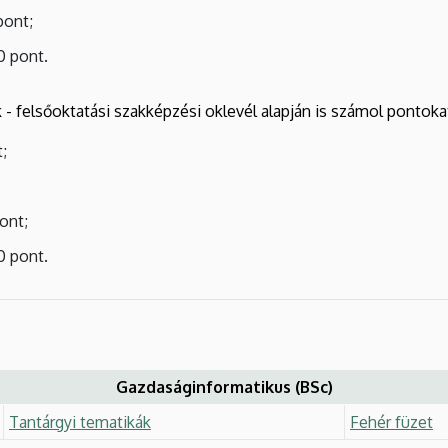
pont;
0 pont.
- felsőoktatási szakképzési oklevél alapján is számol pontokat
;
ont;
0 pont.
Gazdaságinformatikus (BSc)
Tantárgyi tematikák
Fehér füzet