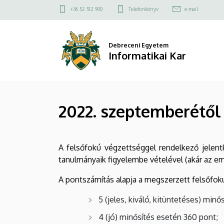
2022.
Ugrás
Felső
+36 52 512 900
Telefonkönyv
e-mail
a
kapcsolat
szeptemberétől
tartalomra
menü
meghirdetett
Debreceni Egyetem
Informatikai Kar
képzések
|
2022. szeptemberétől
Informatikai
Kar
A felsőfokú végzettséggel rendelkező jelent
tanulmányaik figyelembe vételével (akár az eme
A pontszámítás alapja a megszerzett felsőfokú
5 (jeles, kiváló, kitüntetéses) min
4 (jó) minősítés esetén 360 pont;