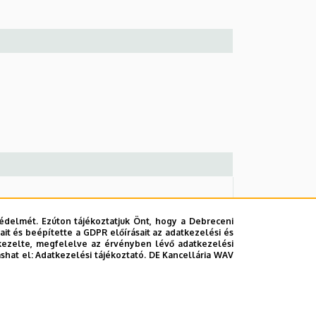
édelmét. Ezúton tájékoztatjuk Önt, hogy a Debreceni
it és beépítette a GDPR előírásait az adatkezelési és
kezelte, megfelelve az érvényben lévő adatkezelési
ashat el:
Adatkezelési tájékoztató.
DE Kancellária WAV