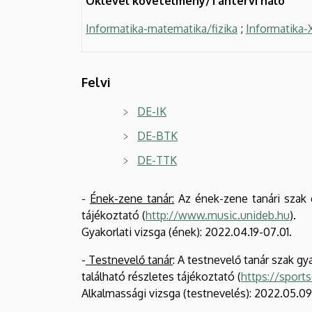
Oklevél követelmény/Tantervi háló
Informatika-matematika/fizika
;
Informatika-
Felvi
DE-IK
DE-BTK
DE-TTK
-
Ének-zene tanár:
Az ének-zene tanári szak 
tájékoztató (
http://www.music.unideb.hu
).
Gyakorlati vizsga (ének): 2022.04.19-07.01.
-
Testnevelő tanár
: A testnevelő tanár szak 
található részletes tájékoztató (
https://sports
Alkalmassági vizsga (testnevelés): 2022.05.09