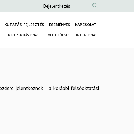
Anonim
Bejelentkezés
Felhasználói
fiók
KUTATÁS-FEJLESZTÉS
ESEMÉNYEK
KAPCSOLAT
Fő
menüje
KÖZÉPISKOLÁSOKNAK
FELVÉTELIZŐKNEK
HALLGATÓKNAK
navigáció
Másodlagos
navigáció
zésre jelentkeznek - a korábbi felsőoktatási