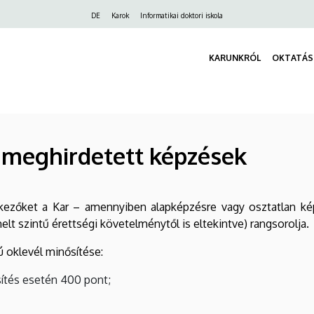
Felső
DE
Karok
Informatikai doktori iskola
navigáció
KARUNKRÓL
OKTATÁS
 meghirdetett képzések
kezőket a Kar – amennyiben alapképzésre vagy osztatlan kép
lt szintű érettségi követelménytől is eltekintve) rangsorolja.
 oklevél minősítése:
ősítés esetén 400 pont;