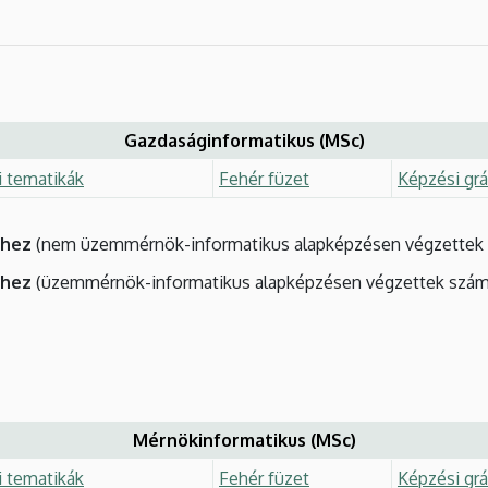
Gazdaságinformatikus (MSc)
i tematikák
Fehér füzet
Képzési grá
éhez
(nem üzemmérnök-informatikus alapképzésen végzettek 
éhez
(üzemmérnök-informatikus alapképzésen végzettek szám
Mérnökinformatikus (MSc)
i tematikák
Fehér füzet
Képzési grá