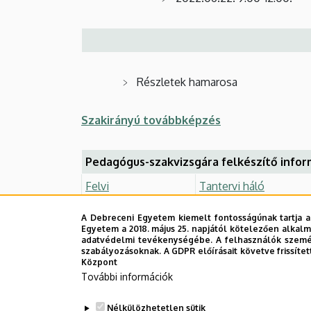
Részletek hamarosa
Szakirányú továbbképzés
Pedagógus-szakvizsgára felkészítő infor
Felvi
Tantervi háló
A Debreceni Egyetem kiemelt fontosságúnak tartja a
Jelentkezési lap:
pdf
,
doc
Egyetem a 2018. május 25. napjától kötelezően alkalm
adatvédelmi tevékenységébe. A felhasználók személ
szabályozásoknak. A GDPR előírásait követve frissítet
Központ
Részismereti képzés
További információk
Tájékoztató:
pdf
Nélkülözhetetlen sütik