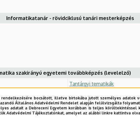
Informatikatanár - rövidciklusú tanári mesterképzés
matika szakirányú egyetemi továbbképzés (levelelző)
Tantárgyi tematikák
 rendelkezésére bocsátott, illetve birtokába jutott személyes adatok v
azandó Általános Adatvédelmi Rendelet alapján felülvizsgálta folyamata
yes adatait a Debreceni Egyetem korábban is teljes körültekintéssel 
tük Adatvédelmi Tájékoztatónkat, amelyet az alábbi linkre kattintva olv