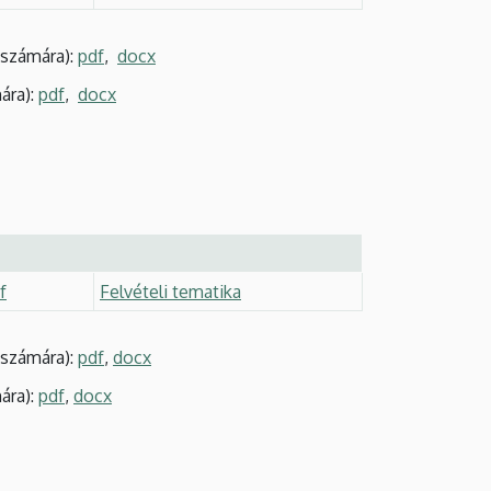
számára):
pdf
,
docx
ára):
pdf
,
docx
f
Felvételi tematika
számára):
pdf
,
docx
ára):
pdf
,
docx