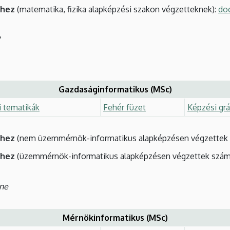
éhez
(matematika, fizika alapképzési szakon végzetteknek):
do
e
Gazdaságinformatikus (MSc)
i tematikák
Fehér füzet
Képzési grá
éhez
(nem üzemmérnök-informatikus alapképzésen végzettek 
éhez
(üzemmérnök-informatikus alapképzésen végzettek szám
ine
Mérnökinformatikus (MSc)