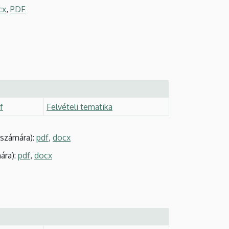
cx
,
PDF
f
Felvételi tematika
számára):
pdf
,
docx
ára):
pdf
,
docx