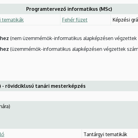
Programtervező informatikus (MSc)
i tematikák
Fehér füzet
Képzési grá
éhez
(nem üzemmérnök-informatikus alapképzésen végzettek 
éhez
(üzemmérnök-informatikus alapképzésen végzettek szám
) - rövidciklusú tanári mesterképzés
nára)
ló
Tantárgyi tematikák