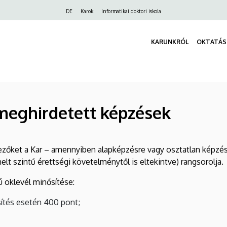
Felső
DE
Karok
Informatikai doktori iskola
navigáció
KARUNKRÓL
OKTATÁS
meghirdetett képzések
ezőket a Kar – amennyiben alapképzésre vagy osztatlan képzésr
lt szintű érettségi követelménytől is eltekintve) rangsorolja.
 oklevél minősítése:
ősítés esetén 400 pont;