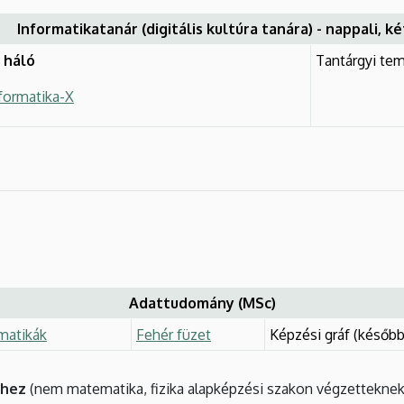
Informatikatanár (digitális kultúra tanára) - nappali, k
 háló
Tantárgyi tem
formatika-X
Adattudomány (MSc)
matikák
Fehér füzet
Képzési gráf (később
éhez
(nem matematika, fizika alapképzési szakon végzetteknek