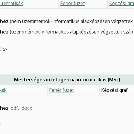
i tematikák
Fehér füzet
Képzési grá
éhez
(nem üzemmérnök-informatikus alapképzésen végzettek 
éhez
(üzemmérnök-informatikus alapképzésen végzettek szám
line
Mesterséges intelligencia informatikus (MSc)
kák
Fehér füzet
Képzési gráf
éhez
:
pdf
,
docx
e