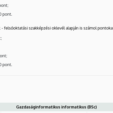
pont;
0 pont.
- felsőoktatási szakképzési oklevél alapján is számol pontokat
;
ont;
0 pont.
Gazdaságinformatikus informatikus (BSc)