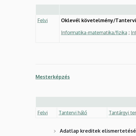
Felvi
Oklevél követelmény/Tantervi
Informatika-matematika/fizika
;
In
Mesterképzés
Felvi
Tantervi háló
Tantárgyi te
Adatlap kreditek elismertetés