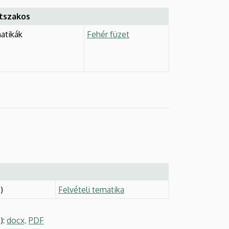
étszakos
atikák
Fehér füzet
)
Felvételi tematika
):
docx,
PDF