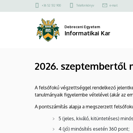
2026.
Ugrás
Felső
+36 52 512 900
Telefonkönyv
e-mail
a
kapcsolat
szeptembertől
tartalomra
menü
meghirdetett
Debreceni Egyetem
Informatikai Kar
képzések
|
2026. szeptembertől 
Informatikai
Kar
A felsőfokú végzettséggel rendelkező jelentk
tanulmányaik figyelembe vételével (akár az eme
A pontszámítás alapja a megszerzett felsőfokú
5 (jeles, kiváló, kitüntetéses) min
4 (jó) minősítés esetén 360 pont;