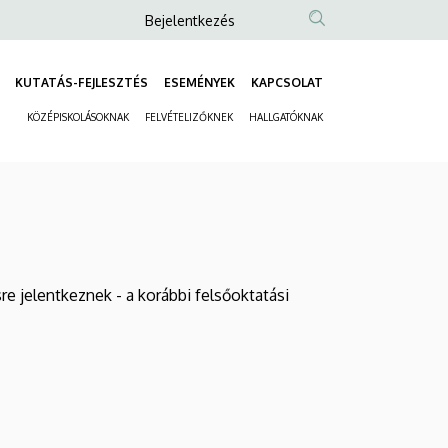
Anonim
Bejelentkezés
Felhasználói
fiók
KUTATÁS-FEJLESZTÉS
ESEMÉNYEK
KAPCSOLAT
Fő
menüje
KÖZÉPISKOLÁSOKNAK
FELVÉTELIZŐKNEK
HALLGATÓKNAK
navigáció
Másodlagos
navigáció
e jelentkeznek - a korábbi felsőoktatási