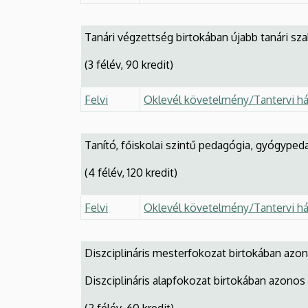
Tanári végzettség birtokában újabb tanári s
(3 félév, 90 kredit)
Felvi
Oklevél követelmény/Tantervi há
Tanító, főiskolai szintű pedagógia, gyógype
(4 félév, 120 kredit)
Felvi
Oklevél követelmény/Tantervi há
Diszciplináris mesterfokozat birtokában azo
Diszciplináris alapfokozat birtokában azono
(2 félév, 60 kredit)