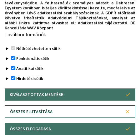
tevékenységébe. A felhasználók személyes adatait a Debreceni
Egyetem korábban is teljes körültekintéssel kezelte, megfelelve az
érvényben lévő adatkezelési szabályozásoknak. A GDPR előírásait
követve frissítettük Adatvédelmi Tájékoztatónkat, amelyet az
alábbi linkre kattintva olvashat el:
Adatkezelési tájékoztató.
DE
Kancellária WAV Központ
További információk
Nélkülözhetetlen sütik
Legutóbbi frissítés:
2023. 12. 21. 14:23
Funkcionális sütik
Analitikai sütik
Hirdetési sütik
KIVÁLASZTOTTAK MENTÉSE
WITHDRAW CONSENT
Adatvédelem
Adatvédelem
ÖSSZES ELUTASÍTÁSA
Technikai információk
ÖSSZES ELFOGADÁSA
Copyright © 2026 Unideb