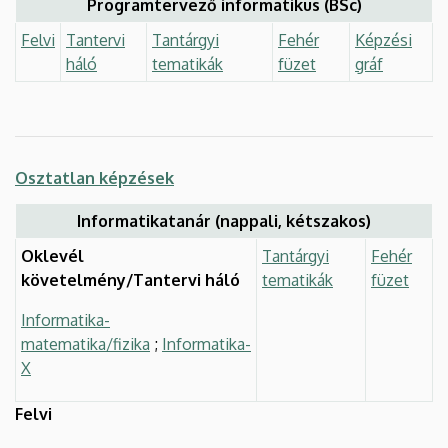
Programtervező informatikus (BSc)
Felvi
Tantervi
Tantárgyi
Fehér
Képzési
háló
tematikák
füzet
gráf
Osztatlan képzések
Informatikatanár (nappali, kétszakos)
Oklevél
Tantárgyi
Fehér
követelmény/Tantervi háló
tematikák
füzet
Informatika-
matematika/fizika
;
Informatika-
X
Felvi