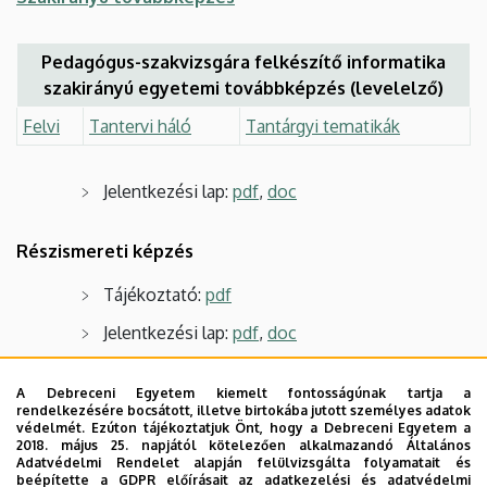
Pedagógus-szakvizsgára felkészítő informatika
szakirányú egyetemi továbbképzés (levelelző)
Felvi
Tantervi háló
Tantárgyi tematikák
Jelentkezési lap:
pdf
,
doc
Részismereti képzés
Tájékoztató:
pdf
Jelentkezési lap:
pdf
,
doc
A Debreceni Egyetem kiemelt fontosságúnak tartja a
rendelkezésére bocsátott, illetve birtokába jutott személyes adatok
védelmét. Ezúton tájékoztatjuk Önt, hogy a Debreceni Egyetem a
2018. május 25. napjától kötelezően alkalmazandó Általános
Adatvédelmi Rendelet alapján felülvizsgálta folyamatait és
beépítette a GDPR előírásait az adatkezelési és adatvédelmi