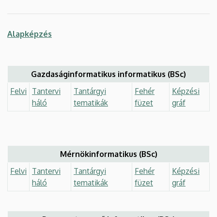
Alapképzés
Gazdaságinformatikus informatikus (BSc)
Felvi
Tantervi
Tantárgyi
Fehér
Képzési
háló
tematikák
füzet
gráf
Mérnökinformatikus (BSc)
Felvi
Tantervi
Tantárgyi
Fehér
Képzési
háló
tematikák
füzet
gráf