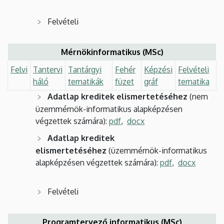
Felvételi
Mérnökinformatikus (MSc)
Felvi
Tantervi
Tantárgyi
Fehér
Képzési
Felvételi
háló
tematikák
füzet
gráf
tematika
Adatlap kreditek elismertetéséhez
(nem
üzemmérnök-informatikus alapképzésen
végzettek számára):
pdf
,
docx
Adatlap kreditek
elismertetéséhez
(üzemmérnök-informatikus
alapképzésen végzettek számára):
pdf
,
docx
Felvételi
Programtervező informatikus (MSc)