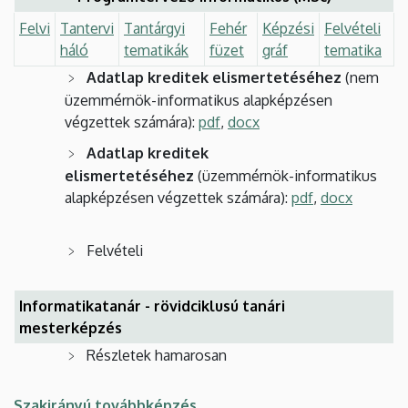
Felvi
Tantervi
Tantárgyi
Fehér
Képzési
Felvételi
háló
tematikák
füzet
gráf
tematika
Adatlap kreditek elismertetéséhez
(nem
üzemmérnök-informatikus alapképzésen
végzettek számára):
pdf
,
docx
Adatlap kreditek
elismertetéséhez
(üzemmérnök-informatikus
alapképzésen végzettek számára):
pdf
,
docx
Felvételi
Informatikatanár - rövidciklusú tanári
mesterképzés
Részletek hamarosan
Szakirányú továbbképzés