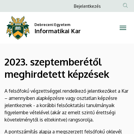
2023.
Ugrás
Anonim
Bejelentkezés
a
Felhasználói
szeptemberétől
tartalomra
fiók
Debreceni Egyetem
meghirdetett
Informatikai Kar
menüje
képzések
|
2023. szeptemberétől
Informatikai
meghirdetett képzések
Kar
A felsőfokú végzettséggel rendelkező jelentkezőket a Kar
– amennyiben alapképzésre vagy osztatlan képzésre
jelentkeznek - a korábbi felsőoktatási tanulmányaik
figyelembe vételével (akár az emelt szintű érettségi
követelménytől is eltekintve) rangsorolja.
A pontszámítás alapja a megszerzett felsőfokú oklevél