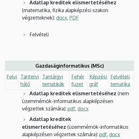
Adatlap kreditek elismertetéséhez
(matematika, fizika alapképzési szakon
végzetteknek):
docx
,
PDF
Felvételi
Gazdaságinformatikus (MSc)
Felvi
Tantervi
Tantárgyi
Fehér
Képzési
Felvételi
háló
tematikák
füzet
gráf
tematika
Adatlap kreditek elismertetéséhez
(nem
üzemmérnök-informatikus alapképzésen
végzettek számára):
pdf
,
docx
Adatlap kreditek
elismertetéséhez
(üzemmérnök-informatikus
alapképzésen végzettek számára):
pdf
,
docx