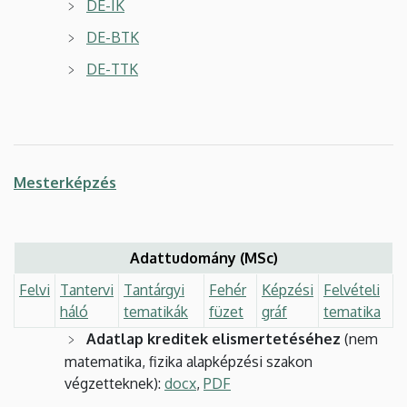
DE-IK
DE-BTK
DE-TTK
Mesterképzés
Adattudomány (MSc)
Felvi
Tantervi
Tantárgyi
Fehér
Képzési
Felvételi
háló
tematikák
füzet
gráf
tematika
Adatlap kreditek elismertetéséhez
(nem
matematika, fizika alapképzési szakon
végzetteknek):
docx
,
PDF