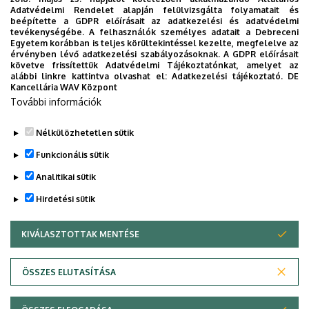
Weboldal
Adatvédelmi Rendelet alapján felülvizsgálta folyamatait és
beépítette a GDPR előírásait az adatkezelési és adatvédelmi
tevékenységébe. A felhasználók személyes adatait a Debreceni
Egyetem korábban is teljes körültekintéssel kezelte, megfelelve az
érvényben lévő adatkezelési szabályozásoknak. A GDPR előírásait
Linkek
követve frissítettük Adatvédelmi Tájékoztatónkat, amelyet az
alábbi linkre kattintva olvashat el:
Adatkezelési tájékoztató.
DE
Személyes honlap
Kancellária WAV Központ
További információk
Nélkülözhetetlen sütik
Legutóbbi frissítés:
2023. 02. 23. 09:56
Funkcionális sütik
Analitikai sütik
Hirdetési sütik
KIVÁLASZTOTTAK MENTÉSE
WITHDRAW CONSENT
Adatvédelem
Adatvédelem
ÖSSZES ELUTASÍTÁSA
Technikai információk