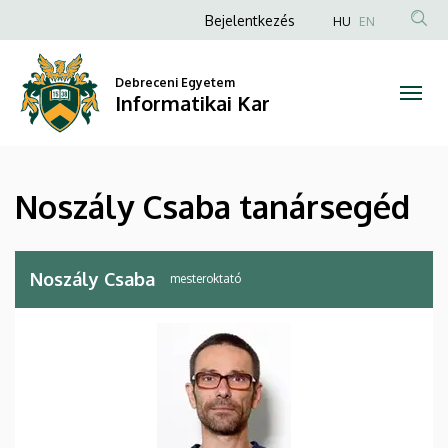
Noszály
Ugrás
Anonim
Bejelentkezés
HU
EN
a
Felhasználói
Csaba
tartalomra
fiók
Debreceni Egyetem
tanársegéd
Informatikai Kar
menüje
|
Informatikai
Noszály Csaba tanársegéd
Kar
Noszály Csaba
mesteroktató