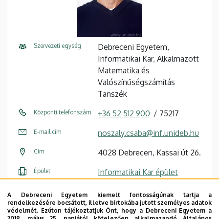
Szervezeti egység
Debreceni Egyetem,
Informatikai Kar, Alkalmazott
Matematika és
Valószínűségszámítás
Tanszék
Központi telefonszám
+36 52 512 900
75217
E-mail cím
noszaly.csaba@inf.unideb.hu
Cím
4028 Debrecen, Kassai út 26.
Épület
Informatikai Kar épület
Emelet, ajtó
2. emelet, I217 (oktatói szoba)
A Debreceni Egyetem kiemelt fontosságúnak tartja a
rendelkezésére bocsátott, illetve birtokába jutott személyes adatok
Weboldal
Szervezeti weboldal
védelmét. Ezúton tájékoztatjuk Önt, hogy a Debreceni Egyetem a
2018. május 25. napjától kötelezően alkalmazandó Általános