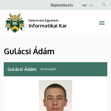
Gulácsi
Ugrás
Anonim
Bejelentkezés
HU
EN
a
Felhasználói
Ádám
tartalomra
fiók
Debreceni Egyetem
|
Informatikai Kar
menüje
Informatikai
Kar
Gulácsi Ádám
Gulácsi Ádám
tanársegéd