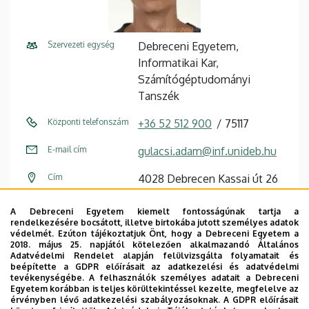
Szervezeti egység
Debreceni Egyetem,
Informatikai Kar,
Számítógéptudományi
Tanszék
Központi telefonszám
+36 52 512 900
75117
E-mail cím
gulacsi.adam@inf.unideb.hu
Cím
4028 Debrecen Kassai út 26
Épület
Informatikai Kar épület
A Debreceni Egyetem kiemelt fontosságúnak tartja a
rendelkezésére bocsátott, illetve birtokába jutott személyes adatok
Emelet, ajtó
1. emelet, I117 (oktatói szoba)
védelmét. Ezúton tájékoztatjuk Önt, hogy a Debreceni Egyetem a
2018. május 25. napjától kötelezően alkalmazandó Általános
Adatvédelmi Rendelet alapján felülvizsgálta folyamatait és
Weboldal
Szervezeti weboldal
beépítette a GDPR előírásait az adatkezelési és adatvédelmi
tevékenységébe. A felhasználók személyes adatait a Debreceni
Egyetem korábban is teljes körültekintéssel kezelte, megfelelve az
érvényben lévő adatkezelési szabályozásoknak. A GDPR előírásait