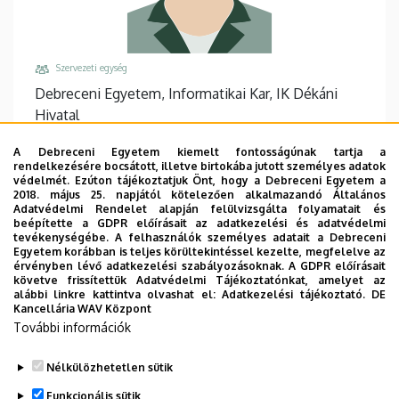
Szervezeti egység
Debreceni Egyetem, Informatikai Kar, IK Dékáni
Hivatal
Központi telefonszám, mellék
A Debreceni Egyetem kiemelt fontosságúnak tartja a
+36 52 512 900
/
75043
rendelkezésére bocsátott, illetve birtokába jutott személyes adatok
védelmét. Ezúton tájékoztatjuk Önt, hogy a Debreceni Egyetem a
Email
2018. május 25. napjától kötelezően alkalmazandó Általános
Adatvédelmi Rendelet alapján felülvizsgálta folyamatait és
cseke-fodor.alexandra@inf.unideb.hu
beépítette a GDPR előírásait az adatkezelési és adatvédelmi
tevékenységébe. A felhasználók személyes adatait a Debreceni
Cím
Egyetem korábban is teljes körültekintéssel kezelte, megfelelve az
4028 Debrecen, Kassai út 26.
érvényben lévő adatkezelési szabályozásoknak. A GDPR előírásait
követve frissítettük Adatvédelmi Tájékoztatónkat, amelyet az
Épület, emelet, ajtó
alábbi linkre kattintva olvashat el:
Adatkezelési tájékoztató.
DE
Kancellária WAV Központ
Informatikai Kar épület
, földszint, 23 (IF23)
További információk
Weboldalak
Website
Nélkülözhetetlen sütik
Funkcionális sütik