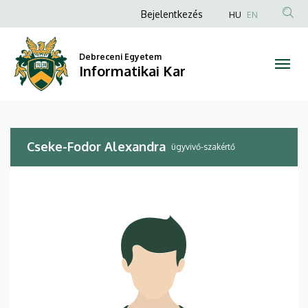
Cseke-
Ugrás
Anonim
Bejelentkezés
HU
EN
a
Felhasználói
Fodor
tartalomra
fiók
Debreceni Egyetem
Alexandra
Informatikai Kar
menüje
|
Informatikai
Cseke-Fodor Alexandra
Kar
ügyvivő-szakértő