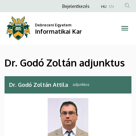
Dr.
Ugrás
Anonim
Bejelentkezés
HU
EN
a
Felhasználói
Godó
tartalomra
fiók
Debreceni Egyetem
Zoltán
Informatikai Kar
menüje
adjunktus
|
Dr. Godó Zoltán adjunktus
Informatikai
Kar
Dr. Godó Zoltán Attila
adjunktus