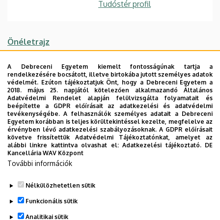
Tudóstér profil
Önéletrajz
Publikációs lista
A Debreceni Egyetem kiemelt fontosságúnak tartja a
rendelkezésére bocsátott, illetve birtokába jutott személyes adatok
Főbb kutatási irányok
védelmét. Ezúton tájékoztatjuk Önt, hogy a Debreceni Egyetem a
2018. május 25. napjától kötelezően alkalmazandó Általános
Adatvédelmi Rendelet alapján felülvizsgálta folyamatait és
Bioinformatika
beépítette a GDPR előírásait az adatkezelési és adatvédelmi
tevékenységébe. A felhasználók személyes adatait a Debreceni
neuroinformatika
Egyetem korábban is teljes körültekintéssel kezelte, megfelelve az
érvényben lévő adatkezelési szabályozásoknak. A GDPR előírásait
orvosi informatika
követve frissítettük Adatvédelmi Tájékoztatónkat, amelyet az
alábbi linkre kattintva olvashat el:
Adatkezelési tájékoztató.
DE
orvosi digitális elektronika
Kancellária WAV Központ
További információk
Nélkülözhetetlen sütik
Legutóbbi frissítés:
2023. 02. 16. 08:34
Funkcionális sütik
Analitikai sütik