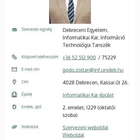
Szervezeti egység
Debreceni Egyetem,
Informatikai Kar, Információ
Technológia Tanszék
Központi telefonszám
+36 52 512 900
75229
E-mail cím
godo.zoltan@inf.unideb.hu
Cím
4028 Debrecen, Kassai út 26.
Épület
Informatikai Kar épület
Emelet, ajtó
2. emelet, I229 (oktatói
szoba)
Weboldal
Szervezeti weboldal
Weboldal