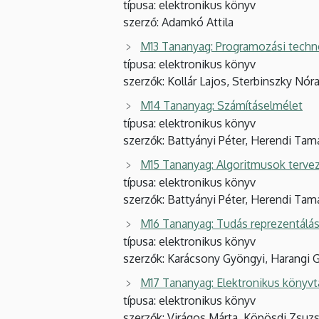
típusa: elektronikus könyv
szerző: Adamkó Attila
M13 Tananyag: Programozási techn
típusa: elektronikus könyv
szerzők: Kollár Lajos, Sterbinszky Nór
M14 Tananyag: Számításelmélet
típusa: elektronikus könyv
szerzők: Battyányi Péter, Herendi Tam
M15 Tananyag: Algoritmusok terve
típusa: elektronikus könyv
szerzők: Battyányi Péter, Herendi Tam
M16 Tananyag: Tudás reprezentálás
típusa: elektronikus könyv
szerzők: Karácsony Gyöngyi, Harangi G
M17 Tananyag: Elektronikus könyvt
típusa: elektronikus könyv
szerzők: Virágos Márta, Köpösdi Zsuzs