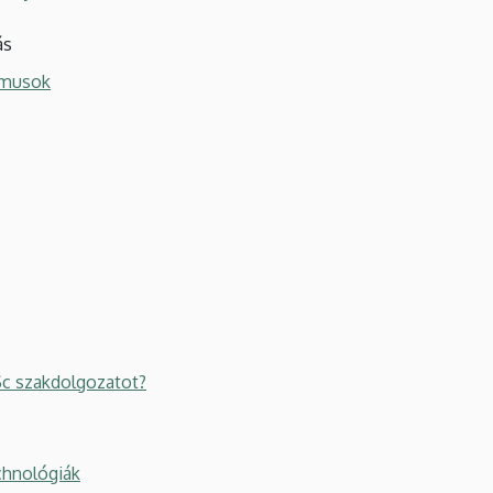
ás
itmusok
Sc szakdolgozatot?
chnológiák