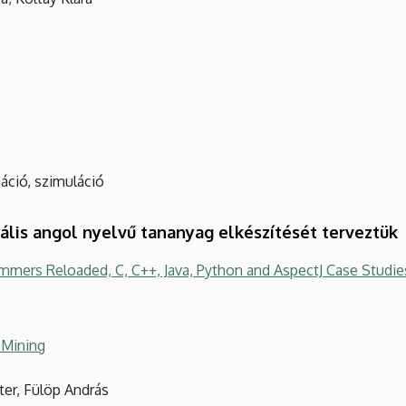
máció, szimuláció
itális angol nyelvű tananyag elkészítését terveztük
ammers Reloaded, C, C++, Java, Python and AspectJ Case Studie
 Mining
ter, Fülöp András