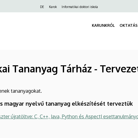
Felső
DE
Karok
Informatikai doktori iskola
navigáció
KARUNKRÓL
OKTATÁS
kai Tananyag Tárház - Tervez
tenek tananyagokat.
lis magyar nyelvű tananyag elkészítését terveztük
ter újratöltve: C, C++, Java, Python és AspectJ esettanulmány