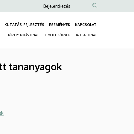
Anonim
Bejelentkezés
Felhasználói
fiók
KUTATÁS-FEJLESZTÉS
ESEMÉNYEK
KAPCSOLAT
Fő
menüje
KÖZÉPISKOLÁSOKNAK
FELVÉTELIZŐKNEK
HALLGATÓKNAK
navigáció
Másodlagos
navigáció
ett tananyagok
ok