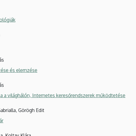
ológiák
a
ás
zése és elemzése
ás
a a világhálón, Internetes keresőrendszerek működtetése
abrialla, Görögh Edit
ár
a, Koltay Klára