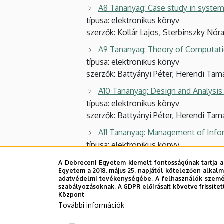
A8 Tananyag: Case study in syste
típusa: elektronikus könyv
szerzők: Kollár Lajos, Sterbinszky Nór
A9 Tananyag: Theory of Computat
típusa: elektronikus könyv
szerzők: Battyányi Péter, Herendi Tam
A10 Tananyag: Design and Analysis
típusa: elektronikus könyv
szerzők: Battyányi Péter, Herendi Tam
A11 Tananyag: Management of Inf
típusa: elektronikus könyv
szerzők: Fazekas Gábor, Sterbinszky N
A Debreceni Egyetem kiemelt fontosságúnak tartja a
Egyetem a 2018. május 25. napjától kötelezően alkalm
adatvédelmi tevékenységébe. A felhasználók személ
Az A) tananyag csomag összesítése
szabályozásoknak. A GDPR előírásait követve frissítet
Központ
Tananyagok száma: 11
További információk
Digitális könyv: 11