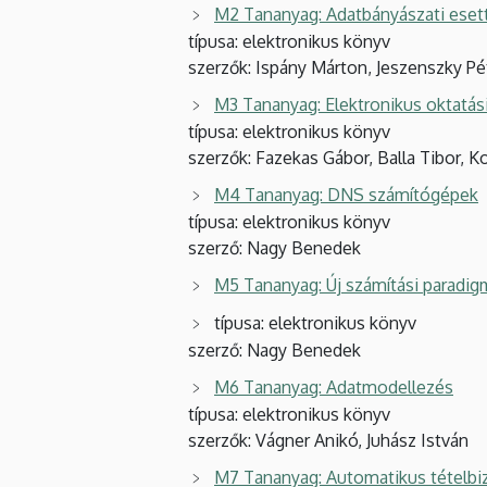
M2 Tananyag: Adatbányászati ese
típusa: elektronikus könyv
szerzők: Ispány Márton, Jeszenszky Pé
M3 Tananyag: Elektronikus oktatás
típusa: elektronikus könyv
szerzők: Fazekas Gábor, Balla Tibor, K
M4 Tananyag: DNS számítógépek
típusa: elektronikus könyv
szerző: Nagy Benedek
M5 Tananyag: Új számítási paradi
típusa: elektronikus könyv
szerző: Nagy Benedek
M6 Tananyag: Adatmodellezés
típusa: elektronikus könyv
szerzők: Vágner Anikó, Juhász István
M7 Tananyag: Automatikus tételbi