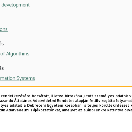
m development
a
ions
ás
 of Algorithms
ás
ormation Systems
óra
 rendelkezésére bocsátott, illetve birtokába jutott személyes adatok v
azandó Általános Adatvédelmi Rendelet alapján felülvizsgálta folyamata
yes adatait a Debreceni Egyetem korábban is teljes körültekintéssel 
tük Adatvédelmi Tájékoztatónkat, amelyet az alábbi linkre kattintva olv