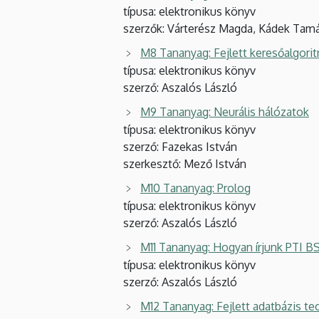
típusa: elektronikus könyv
szerzők: Várterész Magda, Kádek Tam
M8 Tananyag: Fejlett keresőalgor
típusa: elektronikus könyv
szerző: Aszalós László
M9 Tananyag: Neurális hálózatok
típusa: elektronikus könyv
szerző: Fazekas István
szerkesztő: Mező István
M10 Tananyag: Prolog
típusa: elektronikus könyv
szerző: Aszalós László
M11 Tananyag: Hogyan írjunk PTI B
típusa: elektronikus könyv
szerző: Aszalós László
M12 Tananyag: Fejlett adatbázis te