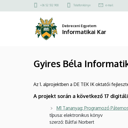
Gyires
Ugrás
Felső
+36 52 512 900
Telefonkönyv
e-mail
a
kapcsolat
Béla
tartalomra
menü
Informatikai
Debreceni Egyetem
Informatikai Kar
Tananyag
Tárház
Gyires Béla Informati
-
Tervezett
Az 1. alprojektben a DE TEK IK oktatói fejlesz
tananyagok
A projekt során a következő 17 digitá
|
M1 Tananyag: Programozó Páternosz
Informatikai
típusa: elektronikus könyv
Kar
szerző: Bátfai Norbert