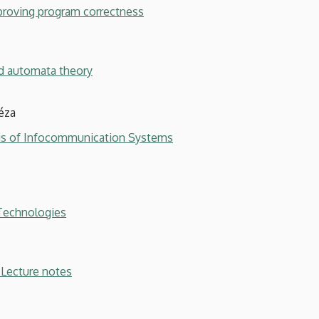
proving program correctness
d automata theory
éza
is of Infocommunication Systems
Technologies
 Lecture notes