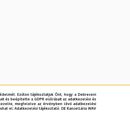
édelmét. Ezúton tájékoztatjuk Önt, hogy a Debreceni
it és beépítette a GDPR előírásait az adatkezelési és
kezelte, megfelelve az érvényben lévő adatkezelési
ashat el:
Adatkezelési tájékoztató.
DE Kancellária WAV