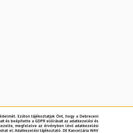
édelmét. Ezúton tájékoztatjuk Önt, hogy a Debreceni
it és beépítette a GDPR előírásait az adatkezelési és
Process management; Archiving; Part II - The PC
kezelte, megfelelve az érvényben lévő adatkezelési
ashat el:
Adatkezelési tájékoztató.
DE Kancellária WAV