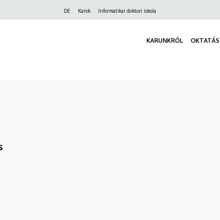
Felső
DE
Karok
Informatikai doktori iskola
navigáció
KARUNKRÓL
OKTATÁS
s