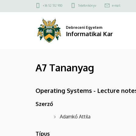
A7
Ugrás
Felső
+36 52 512 900
Telefonkönyv
e-mail
a
kapcsolat
Tananyag
tartalomra
menü
|
Debreceni Egyetem
Informatikai Kar
Informatikai
Kar
A7 Tananyag
Operating Systems - Lecture note
Szerző
Adamkó Attila
Típus