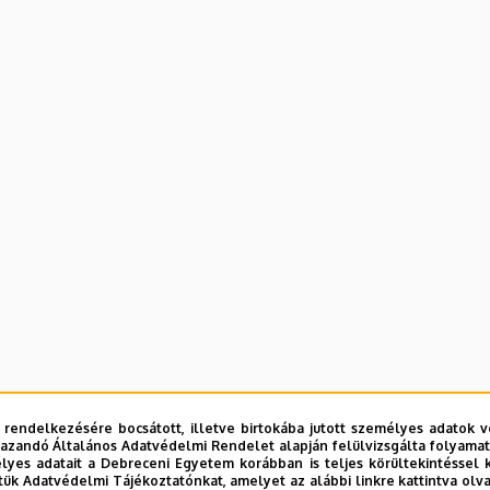
 rendelkezésére bocsátott, illetve birtokába jutott személyes adatok v
azandó Általános Adatvédelmi Rendelet alapján felülvizsgálta folyamata
tion; Booting strategies; Filesystems; File handling; Filters; 
yes adatait a Debreceni Egyetem korábban is teljes körültekintéssel 
tük Adatvédelmi Tájékoztatónkat, amelyet az alábbi linkre kattintva olv