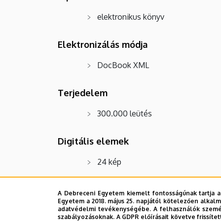
elektronikus könyv
Elektronizálás módja
DocBook XML
Terjedelem
300.000 leütés
Digitális elemek
24 kép
Tartalom
A Debreceni Egyetem kiemelt fontosságúnak tartja a
Egyetem a 2018. május 25. napjától kötelezően alkalm
Part I - The PC as your working tool: Introduc
adatvédelmi tevékenységébe. A felhasználók személ
szabályozásoknak. A GDPR előírásait követve frissítet