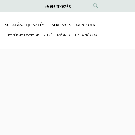
Anonim
Bejelentkezés
Felhasználói
fiók
KUTATÁS-FEJLESZTÉS
ESEMÉNYEK
KAPCSOLAT
Fő
menüje
KÖZÉPISKOLÁSOKNAK
FELVÉTELIZŐKNEK
HALLGATÓKNAK
navigáció
Másodlagos
navigáció