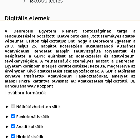
180.000 leütés
Digitális elemek
200 kép
A Debreceni Egyetem kiemelt fontosságúnak tartja a
rendelkezésére bocsátott, illetve birtokába jutott személyes adatok
védelmét. Ezúton tájékoztatjuk Önt, hogy a Debreceni Egyetem a
2018. május 25. napjától kötelezően alkalmazandó Általános
Tartalom
Adatvédelmi Rendelet alapján felülvizsgálta folyamatait és
beépítette a GDPR előírásait az adatkezelési és adatvédelmi
Bevezetés; Számítási modellek; Turing-gépek;
tevékenységébe. A felhasználók személyes adatait a Debreceni
Egyetem korábban is teljes körültekintéssel kezelte, megfelelve az
Kiszámíthatóság-elmélet; Nemdeterminisztikus számítási
érvényben lévő adatkezelési szabályozásoknak. A GDPR előírásait
modellek; Bonyolultságelmélet; Alkalmazások.
követve frissítettük Adatvédelmi Tájékoztatónkat, amelyet az
alábbi linkre kattintva olvashat el:
Adatkezelési tájékoztató.
DE
Kancellária WAV Központ
Kurzus
További információk
Számításelmélet, INBK431
Nélkülözhetetlen sütik
Legutóbbi frissítés:
2023. 01. 26. 17:51
Funkcionális sütik
Analitikai sütik
Hirdetési sütik