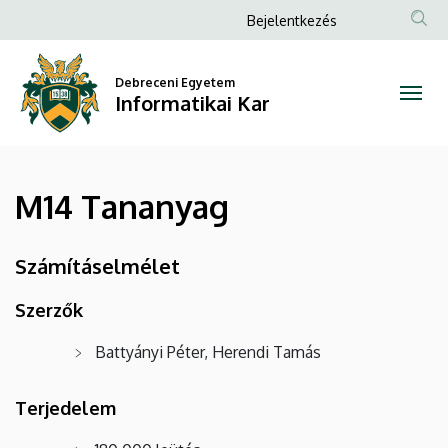
M14
Ugrás
Anonim
Bejelentkezés
a
Felhasználói
Tananyag
tartalomra
fiók
Debreceni Egyetem
|
Informatikai Kar
menüje
Informatikai
Kar
M14 Tananyag
Számításelmélet
Szerzők
Battyányi Péter, Herendi Tamás
Terjedelem