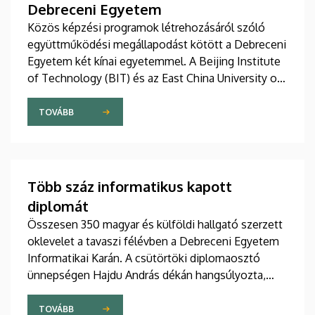
Debreceni Egyetem
Közös képzési programok létrehozásáról szóló
együttműködési megállapodást kötött a Debreceni
Egyetem két kínai egyetemmel. A Beijing Institute
of Technology (BIT) és az East China University of
Technology (ECUT) vezetőivel csütörtökön írták alá
a megállapodást. A közös programok 2027-ben
TOVÁBB
indulhatnak.
Több száz informatikus kapott
diplomát
Összesen 350 magyar és külföldi hallgató szerzett
oklevelet a tavaszi félévben a Debreceni Egyetem
Informatikai Karán. A csütörtöki diplomaosztó
ünnepségen Hajdu András dékán hangsúlyozta,
hogy a kihívásokkal teli és a mesterséges
intelligencia által formálódó világban minden
TOVÁBB