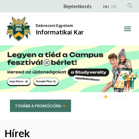
Informatikai
Anonim
Bejelentkezés
HU
EN
Felhasználói
Kar
fiók
Debreceni Egyetem
Informatikai Kar
menüje
DIAVETÍTÉS
TOVÁBB A STUDYVERSITY-RE
Hírek
HÍREK