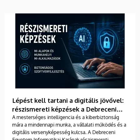
Lépést kell tartani a digitális jövővel:
részismereti képzések a Debreceni
Egyetem Informatikai Karán
A mesterséges intelligencia és a kiberbiztonság
mára a mindennapi munka, a vállalati működés és a
digitális versenyképesség kulcsa. A Debreceni
Egyetem Informatikai Karának részismereti