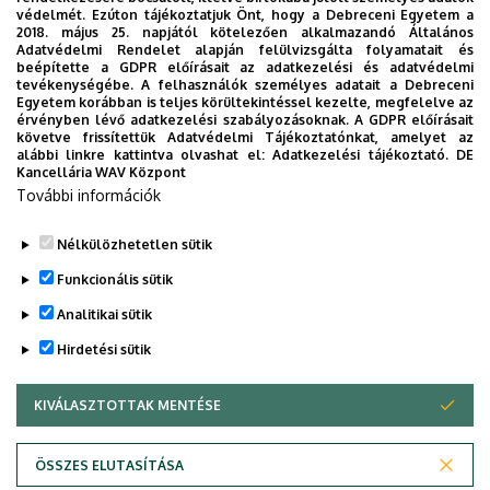
védelmét. Ezúton tájékoztatjuk Önt, hogy a Debreceni Egyetem a
2018. május 25. napjától kötelezően alkalmazandó Általános
Adatvédelmi Rendelet alapján felülvizsgálta folyamatait és
HIVATALOS
beépítette a GDPR előírásait az adatkezelési és adatvédelmi
tevékenységébe. A felhasználók személyes adatait a Debreceni
Egyetem korábban is teljes körültekintéssel kezelte, megfelelve az
E-Szervezet
érvényben lévő adatkezelési szabályozásoknak. A GDPR előírásait
követve frissítettük Adatvédelmi Tájékoztatónkat, amelyet az
alábbi linkre kattintva olvashat el:
Adatkezelési tájékoztató.
DE
Kancellária WAV Központ
További információk
Dokumentumtár
Nélkülözhetetlen sütik
Funkcionális sütik
Analitikai sütik
Hirdetési sütik
KIVÁLASZTOTTAK MENTÉSE
WITHDRAW CONSENT
Adatvédelem
Adatvédelem
ÖSSZES ELUTASÍTÁSA