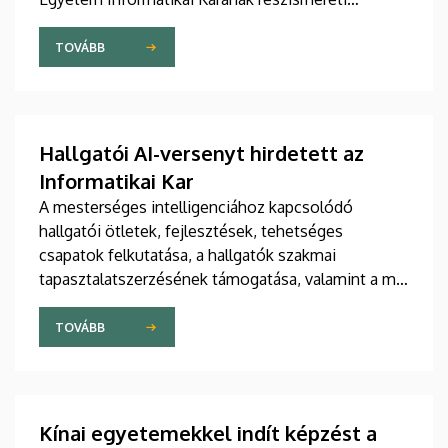
képzései rövid idő alatt korszerű, azonnal
alkalmazható tudást adnak.
TOVÁBB
Hallgatói AI-versenyt hirdetett az
Informatikai Kar
A mesterséges intelligenciához kapcsolódó
hallgatói ötletek, fejlesztések, tehetséges
csapatok felkutatása, a hallgatók szakmai
tapasztalatszerzésének támogatása, valamint a már
meglévő AI-megoldások bemutatása céljából
szervez versenyt a Debreceni Egyetem valamennyi
TOVÁBB
hallgatója számára a DE Informatikai Kar. A DEIK.AI
Challenge 2026 elnevezésű megmérettetést az
Innovációs Ökoszisztéma Központ támogatja.
Kínai egyetemekkel indít képzést a