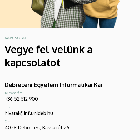
KAPCSOLAT
Vegye fel velünk a
kapcsolatot
Debreceni Egyetem Informatikai Kar
Telefonszám
+36 52 512 900
Email
hivatal@inf.unideb.hu
Cím
4028 Debrecen, Kassai út 26.