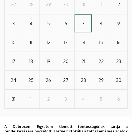
27
28
29
30
31
1
2
3
4
5
6
7
8
9
10
11
12
13
14
15
16
17
18
19
20
21
22
23
24
25
26
27
28
29
30
31
1
2
3
4
5
6
TOVÁBB AZ ÖSSZES ESEMÉNYRE
A Debreceni Egyetem kiemelt fontosságúnak tartja a
rendelkezésére bocsátott, illetve birtokába jutott személyes adatok