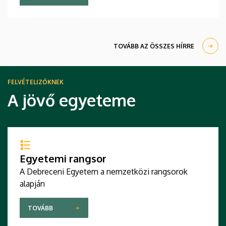
eddiginél nagyobb szükség van arra a tudásra,
amivel a karon végzett fiatal szakemberek
rendelkeznek.
TOVÁBB AZ ÖSSZES HÍRRE
FELVÉTELIZŐKNEK
A jövő egyeteme
Egyetemi rangsor
A Debreceni Egyetem a nemzetközi rangsorok
alapján
TOVÁBB