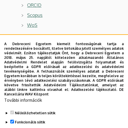
ORCID
Scopus
WoS
A Debreceni Egyetem kiemelt fontosságúnak tartja a
rendelkezésére bocsátott, illetve birtokába jutott személyes adatok
Főbb kutatási irányok
védelmét. Ezúton tájékoztatjuk Önt, hogy a Debreceni Egyetem a
2018. május 25. napjától kötelezően alkalmazandó Általános
Adatvédelmi Rendelet alapján felülvizsgálta folyamatait és
Sorbanállási elmélet
beépítette a GDPR előírásait az adatkezelési és adatvédelmi
tevékenységébe. A felhasználók személyes adatait a Debreceni
Infokommunikációs rendszerek modellezése
Egyetem korábban is teljes körültekintéssel kezelte, megfelelve az
érvényben lévő adatkezelési szabályozásoknak. A GDPR előírásait
Megbízhatóság-elmélet
követve frissítettük Adatvédelmi Tájékoztatónkat, amelyet az
alábbi linkre kattintva olvashat el:
Adatkezelési tájékoztató.
DE
Sztochasztikus rendszerek modellezése
Kancellária WAV Központ
További információk
Nélkülözhetetlen sütik
Legutóbbi frissítés:
2024. 10. 30. 21:51
Funkcionális sütik