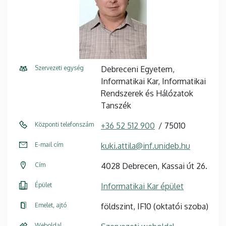
Szervezeti egység
Debreceni Egyetem,
Informatikai Kar, Informatikai
Rendszerek és Hálózatok
Tanszék
Központi telefonszám
+36 52 512 900
75010
E-mail cím
kuki.attila@inf.unideb.hu
Cím
4028 Debrecen, Kassai út 26.
Épület
Informatikai Kar épület
Emelet, ajtó
földszint, IF10 (oktatói szoba)
Weboldal