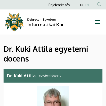
Dr.
Ugrás
Anonim
Bejelentkezés
HU
EN
a
Felhasználói
Kuki
tartalomra
fiók
Debreceni Egyetem
Attila
Informatikai Kar
menüje
egyetemi
docens
Dr. Kuki Attila egyetemi
|
docens
Informatikai
Kar
Dr. Kuki Attila
egyetemi docens