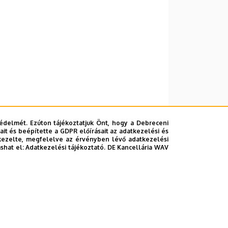
édelmét. Ezúton tájékoztatjuk Önt, hogy a Debreceni
it és beépítette a GDPR előírásait az adatkezelési és
kezelte, megfelelve az érvényben lévő adatkezelési
ashat el:
Adatkezelési tájékoztató.
DE Kancellária WAV