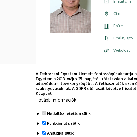
E-mail cím
Cím
Épület
Emelet, ajtó
Weboldal
A Debreceni Egyetem kiemelt fontosságúnak tartja a
Egyetem a 2018. május 25. napjától kötelezően alkalm
adatvédelmi tevékenységébe. A felhasználók személ
szabályozásoknak. A GDPR előírásait követve frissítet
Központ
További információk
Nélkülözhetetlen sütik
Funkcionális sütik
Analitikai sütik