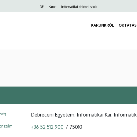
Felső
DE
Karok
Informatikai doktori iskola
navigáció
KARUNKRÓL
OKTATÁS
ység
Debreceni Egyetem, Informatikai Kar, Informati
fonszám
+36 52 512 900
75010