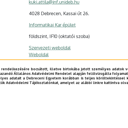
kuki.attila@inf.unideb.hu
4028 Debrecen, Kassai út 26.
Informatikai Kar épület
földszint, IF10 (oktatói szoba)
Szervezeti weboldal
Weboldal
Tudóstér profil
 rendelkezésére bocsátott, illetve birtokába jutott személyes adatok v
azandó Általános Adatvédelmi Rendelet alapján felülvizsgálta folyamata
yes adatait a Debreceni Egyetem korábban is teljes körültekintéssel 
tük Adatvédelmi Tájékoztatónkat, amelyet az alábbi linkre kattintva olv