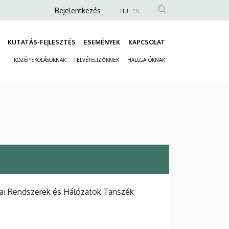
Anonim
Bejelentkezés
HU
EN
Felhasználói
fiók
KUTATÁS-FEJLESZTÉS
ESEMÉNYEK
KAPCSOLAT
Fő
menüje
KÖZÉPISKOLÁSOKNAK
FELVÉTELIZŐKNEK
HALLGATÓKNAK
navigáció
Másodlagos
navigáció
kai Rendszerek és Hálózatok Tanszék