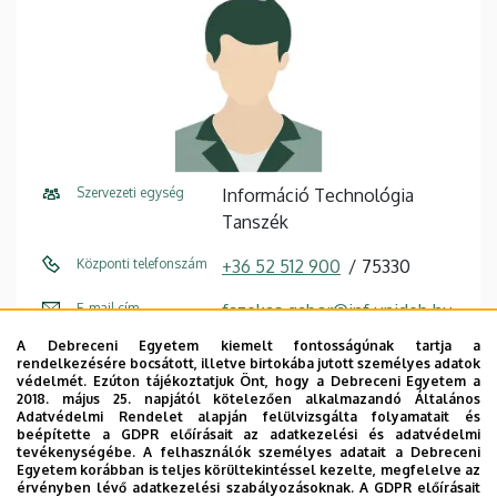
Szervezeti egység
Információ Technológia
Tanszék
Központi telefonszám
+36 52 512 900
75330
E-mail cím
fazekas.gabor@inf.unideb.hu
A Debreceni Egyetem kiemelt fontosságúnak tartja a
Cím
4028 Debrecen, Kassai út 26.
rendelkezésére bocsátott, illetve birtokába jutott személyes adatok
védelmét. Ezúton tájékoztatjuk Önt, hogy a Debreceni Egyetem a
Épület
Informatikai Kar épület, 3.
2018. május 25. napjától kötelezően alkalmazandó Általános
Adatvédelmi Rendelet alapján felülvizsgálta folyamatait és
emelet, I330
beépítette a GDPR előírásait az adatkezelési és adatvédelmi
tevékenységébe. A felhasználók személyes adatait a Debreceni
Egyetem korábban is teljes körültekintéssel kezelte, megfelelve az
érvényben lévő adatkezelési szabályozásoknak. A GDPR előírásait