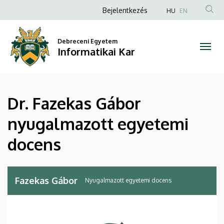
Dr.
Ugrás
Anonim
Bejelentkezés
HU
EN
a
Felhasználói
Fazekas
tartalomra
fiók
Debreceni Egyetem
Gábor
Informatikai Kar
menüje
nyugalmazott
egyetemi
Dr. Fazekas Gábor
docens
nyugalmazott egyetemi
|
docens
Informatikai
Kar
Fazekas Gábor
Nyugalmazott egyetemi docens