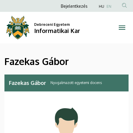
Fazekas
Ugrás
Anonim
Bejelentkezés
HU
EN
a
Felhasználói
Gábor
tartalomra
fiók
Debreceni Egyetem
|
Informatikai Kar
menüje
Informatikai
Kar
Fazekas Gábor
Fazekas Gábor
Nyugalmazott egyetemi docens