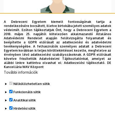
A Debreceni Egyetem kiemelt fontosságúnak tartja a
Szervezeti egység
Információ Technológia
rendelkezésére bocsátott, illetve birtokába jutott személyes adatok
Tanszék
védelmét. Ezúton tájékoztatjuk Önt, hogy a Debreceni Egyetem a
2018. május 25. napjától kötelezően alkalmazandó Általános
Adatvédelmi Rendelet alapján felülvizsgálta folyamatait és
Központi telefonszám
+36 52 512 900
75330
beépítette a GDPR előírásait az adatkezelési és adatvédelmi
tevékenységébe. A felhasználók személyes adatait a Debreceni
E-mail cím
fazekas.gabor@inf.unideb.hu
Egyetem korábban is teljes körültekintéssel kezelte, megfelelve az
érvényben lévő adatkezelési szabályozásoknak. A GDPR előírásait
követve frissítettük Adatvédelmi Tájékoztatónkat, amelyet az
Cím
4028 Debrecen, Kassai út 26.
alábbi linkre kattintva olvashat el:
Adatkezelési tájékoztató.
DE
Kancellária WAV Központ
Épület
Informatikai Kar épület, 3.
További információk
emelet, I330
Nélkülözhetetlen sütik
Funkcionális sütik
Analitikai sütik
Hirdetési sütik