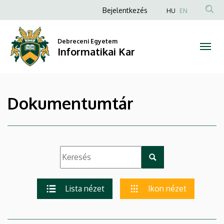
|
Ugrás
Anonim
Bejelentkezés
HU
EN
a
Felhasználói
Informatikai
tartalomra
fiók
Debreceni Egyetem
Kar
Informatikai Kar
menüje
Dokumentumtár
Lista nézet
Ikon nézet