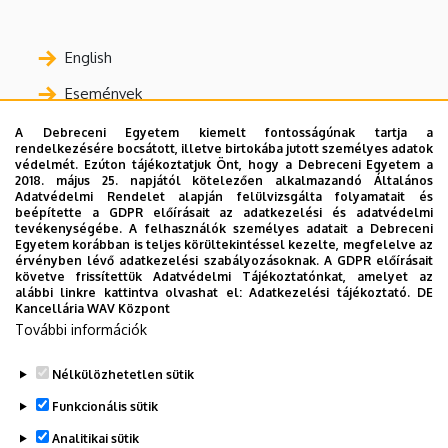
English
Események
Felvételizőknek
A Debreceni Egyetem kiemelt fontosságúnak tartja a
rendelkezésére bocsátott, illetve birtokába jutott személyes adatok
Habilitáció
védelmét. Ezúton tájékoztatjuk Önt, hogy a Debreceni Egyetem a
2018. május 25. napjától kötelezően alkalmazandó Általános
Adatvédelmi Rendelet alapján felülvizsgálta folyamatait és
Hallgatói beiratkozas moodle
beépítette a GDPR előírásait az adatkezelési és adatvédelmi
tevékenységébe. A felhasználók személyes adatait a Debreceni
Informatikai Szakmai Napok
Egyetem korábban is teljes körültekintéssel kezelte, megfelelve az
érvényben lévő adatkezelési szabályozásoknak. A GDPR előírásait
Kutató-fejlesztő laboratóriumok
követve frissítettük Adatvédelmi Tájékoztatónkat, amelyet az
alábbi linkre kattintva olvashat el:
Adatkezelési tájékoztató.
DE
Projektek
Kancellária WAV Központ
További információk
Szabályzatok
Nélkülözhetetlen sütik
Funkcionális sütik
Analitikai sütik