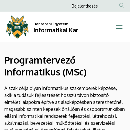
Programtervező
Ugrás
Anonim
Bejelentkezés
a
Felhasználói
informatikus
tartalomra
fiók
Debreceni Egyetem
(MSc)
Informatikai Kar
menüje
|
Informatikai
Programtervező
Kar
informatikus (MSc)
A szak célja olyan informatikus szakemberek képzése,
akik a tudásuk fejlesztését hosszú távon biztosító
elméleti alapokra építve az alapképzésben szerezhetőnél
magasabb szinten képesek önállóan és csoportmunkában
ellátni informatikai rendszerek fejlesztési, létrehozási,
alkalmazási, bevezetési, működtetési, és szervizelési
tevékenységével összefüggő feladatokat, illetve