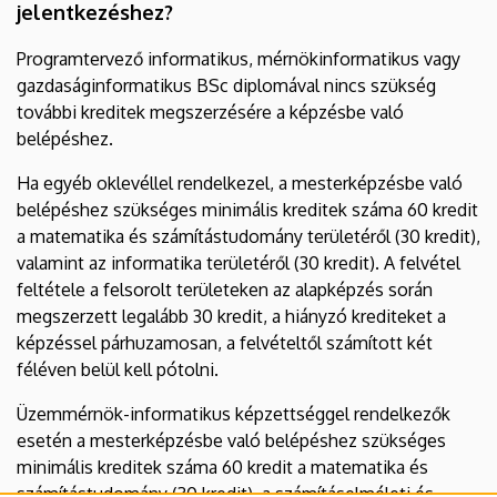
jelentkezéshez?
Programtervező informatikus, mérnökinformatikus vagy
gazdaságinformatikus BSc diplomával nincs szükség
további kreditek megszerzésére a képzésbe való
belépéshez.
Ha egyéb oklevéllel rendelkezel, a mesterképzésbe való
belépéshez szükséges minimális kreditek száma 60 kredit
a matematika és számítástudomány területéről (30 kredit),
valamint az informatika területéről (30 kredit). A felvétel
feltétele a felsorolt területeken az alapképzés során
megszerzett legalább 30 kredit, a hiányzó krediteket a
képzéssel párhuzamosan, a felvételtől számított két
féléven belül kell pótolni.
Üzemmérnök-informatikus képzettséggel rendelkezők
esetén a mesterképzésbe való belépéshez szükséges
minimális kreditek száma 60 kredit a matematika és
számítástudomány (30 kredit), a számításelméleti és