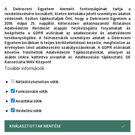
programozási ismeretek (10 kredit), valamint az
A Debreceni Egyetem kiemelt fontosságúnak tartja a
informatikai szakmai ismeretek (20 kredit) területéről. A
rendelkezésére bocsátott, illetve birtokába jutott személyes adatok
védelmét. Ezúton tájékoztatjuk Önt, hogy a Debreceni Egyetem a
szükséges 60 kredit a képzéssel párhuzamosan is
2018. május 25. napjától kötelezően alkalmazandó Általános
megszerezhető, a felvételtől számított két féléven belül.
Adatvédelmi Rendelet alapján felülvizsgálta folyamatait és
beépítette a GDPR előírásait az adatkezelési és adatvédelmi
tevékenységébe. A felhasználók személyes adatait a Debreceni
Egyetem korábban is teljes körültekintéssel kezelte, megfelelve az
érvényben lévő adatkezelési szabályozásoknak. A GDPR előírásait
Képzési idő: 4 félév
követve frissítettük Adatvédelmi Tájékoztatónkat, amelyet az
alábbi linkre kattintva olvashat el:
Adatkezelési tájékoztató.
DE
Kancellária WAV Központ
Munkarend: MNA; MNK; MLK
További információk
Nélkülözhetetlen sütik
Legutóbbi frissítés:
2023. 05. 24. 15:09
Funkcionális sütik
Analitikai sütik
Hirdetési sütik
KIVÁLASZTOTTAK MENTÉSE
WITHDRAW CONSENT