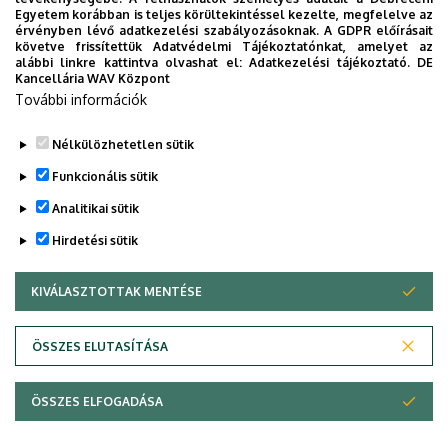
Egyetem korábban is teljes körültekintéssel kezelte, megfelelve az
zajt okoz, ami miatt a diplomázók sem hallják azt,
érvényben lévő adatkezelési szabályozásoknak. A GDPR előírásait
ami nekik szól. Aki mindenképp beszélgetni akar, az a
követve frissítettük Adatvédelmi Tájékoztatónkat, amelyet az
alábbi linkre kattintva olvashat el:
Adatkezelési tájékoztató.
DE
főépületen kívül megteheti.
Kancellária WAV Központ
További információk
Informatikai Kar
Tanulmányi Osztály
Nélkülözhetetlen sütik
Legutóbbi frissítés:
2026. 06. 24. 16:18
Funkcionális sütik
Analitikai sütik
Hirdetési sütik
KIVÁLASZTOTTAK MENTÉSE
WITHDRAW CONSENT
Adatvédelem
Adatvédelem
ÖSSZES ELUTASÍTÁSA
Technikai információk
ÖSSZES ELFOGADÁSA
Copyright © 2026 Unideb