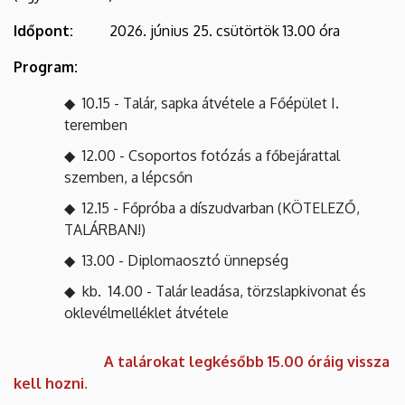
Időpont:
2026. június 25. csütörtök 13.00 óra
Program:
10.15 - Talár, sapka átvétele a Főépület I.
teremben
12.00 - Csoportos fotózás a főbejárattal
szemben, a lépcsőn
12.15 - Főpróba a díszudvarban (KÖTELEZŐ,
TALÁRBAN!)
13.00 - Diplomaosztó ünnepség
kb. 14.00 - Talár leadása, törzslapkivonat és
oklevélmelléklet átvétele
A talárokat legkésőbb 15.00 óráig vissza
kell hozni.