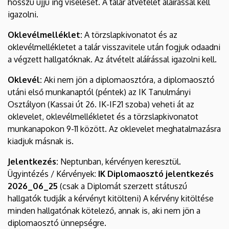
hosszú ujjú ing viselését. A talár átvételét aláírással kell
igazolni.
Oklevélmelléklet:
A törzslapkivonatot és az
oklevélmellékletet a talár visszavitele után fogjuk odaadni
a végzett hallgatóknak. Az átvételt aláírással igazolni kell.
Oklevél:
Aki nem jön a diplomaosztóra, a diplomaosztó
utáni első munkanaptól (péntek) az IK Tanulmányi
Osztályon (Kassai út 26. IK-IF21 szoba) veheti át az
oklevelet, oklevélmellékletet és a törzslapkivonatot
munkanapokon 9-11 között. Az oklevelet meghatalmazásra
kiadjuk másnak is.
Jelentkezés:
Neptunban, kérvényen keresztül.
Ügyintézés / Kérvények:
IK Diplomaosztó jelentkezés
2026_06_25
(csak a Diplomát szerzett státuszú
hallgatók tudják a kérvényt kitölteni) A kérvény kitöltése
minden hallgatónak kötelező, annak is, aki nem jön a
diplomaosztó ünnepségre.