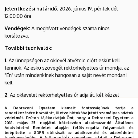
Jelentkezési határidő:
2026. június 19. péntek dél
12:00:00 óra
Vendégek:
A meghívott vendégek száma nincs
korlátozva.
További tudnivalók:
1.
Az ünnepségen az oklevél átvétele előtt esküt kell
tenniük. Az eskü szövegét rektorhelyettes úr mondja, az
"Én" után mindenkinek hangosan a saját nevét mondani
kell.
2.
Az oklevelet rektorhelyettes úr adja át, két kézzel
átveszik, kézfogás helyett főhajtással tisztelik meg
A Debreceni Egyetem kiemelt fontosságúnak tartja a
egymást.
rendelkezésére bocsátott, illetve birtokába jutott személyes adatok
védelmét. Ezúton tájékoztatjuk Önt, hogy a Debreceni Egyetem a
Kérjük, nyomatékosan jelezzék vendégeiknek, hogy
2018. május 25. napjától kötelezően alkalmazandó Általános
Adatvédelmi Rendelet alapján felülvizsgálta folyamatait és
a diplomaosztót beszélgetéssel ne zavarják meg. A
beépítette a GDPR előírásait az adatkezelési és adatvédelmi
sok halknak tűnő beszélgetés összeadódva óriási
tevékenységébe. A felhasználók személyes adatait a Debreceni