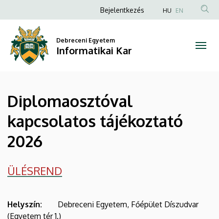
Diplomaosztóval
Ugrás
Anonim
Bejelentkezés
HU
EN
a
Felhasználói
kapcsolatos
tartalomra
fiók
Debreceni Egyetem
tájékoztató
Informatikai Kar
menüje
2026
|
Diplomaosztóval
Informatikai
kapcsolatos tájékoztató
Kar
2026
ÜLÉSREND
Helyszín:
Debreceni Egyetem, Főépület Díszudvar
(Egyetem tér 1.)