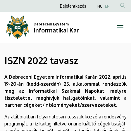
ISZN
Ugrás
Anonim
Bejelentkezés
HU
EN
a
Felhasználói
2022
tartalomra
fiók
Debreceni Egyetem
tavasz
Informatikai Kar
menüje
|
Informatikai
ISZN 2022 tavasz
Kar
A Debreceni Egyetem Informatikai Karán 2022. április
19-20-án (kedd-szerdán) 25. alkalommal rendezzük
meg az Informatikai Szakmai Napokat, melyre
tisztelettel meghívjuk hallgatóinkat, valamint a
partner cégeket/intézményeket/szervezeteket.
Az alábbiakban folyamatosan tesszük közzé a rendezvény
programját, a fizikailag, illetve online kiállító cégek listáját,
a próbainterjúk helyét, idejét, a tanári felajánlások és