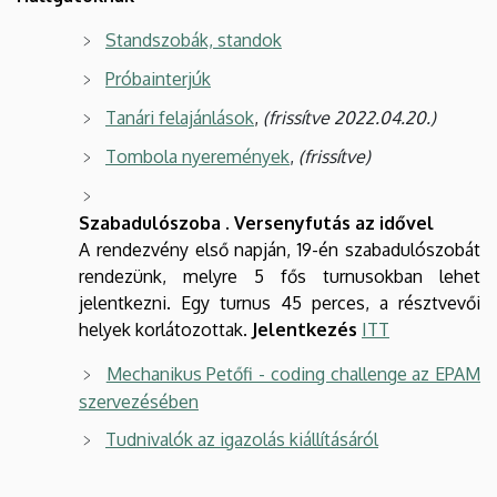
Standszobák, standok
Próbainterjúk
Tanári felajánlások
,
(frissítve 2022.04.20.)
Tombola nyeremények
,
(frissítve)
Szabadulószoba . Versenyfutás az idővel
A rendezvény első napján, 19-én szabadulószobát
rendezünk, melyre 5 fős turnusokban lehet
jelentkezni. Egy turnus 45 perces, a résztvevői
helyek korlátozottak.
Jelentkezés
ITT
Mechanikus Petőfi - coding challenge az EPAM
szervezésében
Tudnivalók az igazolás kiállításáról