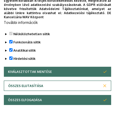
Egyetem korábban is teljes körültekintéssel kezelte, megfelelve az
érvényben lévő adatkezelési szabályozásoknak. A GDPR előírásait
követve frissítettük Adatvédelmi Tájékoztatónkat, amelyet az
alábbi linkre kattintva olvashat el:
Adatkezelési tájékoztató.
DE
Kancellária WAV Központ
További információk
Nélkülözhetetlen sütik
Legutóbbi frissítés:
2023. 01. 31. 09:38
Funkcionális sütik
Analitikai sütik
Hirdetési sütik
KIVÁLASZTOTTAK MENTÉSE
WITHDRAW CONSENT
Adatvédelem
Adatvédelem
ÖSSZES ELUTASÍTÁSA
Technikai információk
ÖSSZES ELFOGADÁSA
Copyright © 2026 Unideb