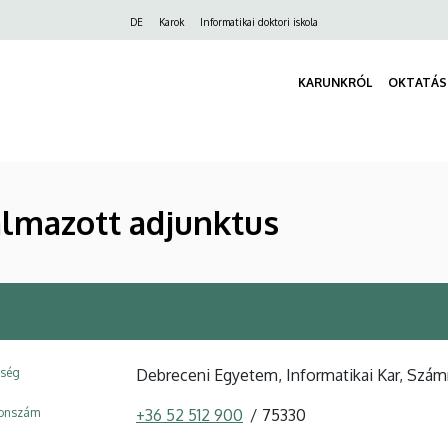
Felső
DE
Karok
Informatikai doktori iskola
navigáció
KARUNKRÓL
OKTATÁS
almazott adjunktus
ység
Debreceni Egyetem, Informatikai Kar, Szá
fonszám
+36 52 512 900
75330