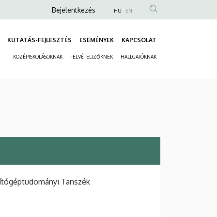
Anonim
Bejelentkezés
HU
EN
Felhasználói
fiók
KUTATÁS-FEJLESZTÉS
ESEMÉNYEK
KAPCSOLAT
Fő
menüje
KÖZÉPISKOLÁSOKNAK
FELVÉTELIZŐKNEK
HALLGATÓKNAK
navigáció
Másodlagos
navigáció
mítógéptudományi Tanszék