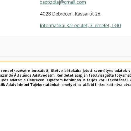
pappzolaj@gmail.com
4028 Debrecen, Kassai út 26.
Informatikai Kar épület, 3. emelet, I330
 rendelkezésére bocsátott, illetve birtokába jutott személyes adatok v
azandó Általános Adatvédelmi Rendelet alapján felülvizsgálta folyamata
yes adatait a Debreceni Egyetem korábban is teljes körültekintéssel 
tük Adatvédelmi Tájékoztatónkat, amelyet az alábbi linkre kattintva olv