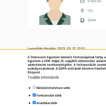
E-mail cím
Cím
Épület
Legutóbbi frissítés:
2023. 03. 17. 12:52
A Debreceni Egyetem kiemelt fontosságúnak tartja a
Egyetem a 2018. május 25. napjától kötelezően alkalm
adatvédelmi tevékenységébe. A felhasználók személ
szabályozásoknak. A GDPR előírásait követve frissítet
Központ
További információk
Nélkülözhetetlen sütik
Funkcionális sütik
Analitikai sütik