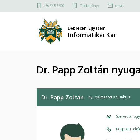
Dr.
Ugrás
Felső
+36 52 512 900
Telefonkönyv
e-mail
a
kapcsolat
Papp
tartalomra
menü
Zoltán
Debreceni Egyetem
Informatikai Kar
nyugalmazott
adjunktus
Dr. Papp Zoltán nyug
|
Informatikai
Kar
Dr. Papp Zoltán
nyugalmazott adjunktus
Szervezeti eg
Központi tele