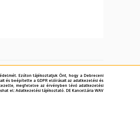
édelmét. Ezúton tájékoztatjuk Önt, hogy a Debreceni
it és beépítette a GDPR előírásait az adatkezelési és
kezelte, megfelelve az érvényben lévő adatkezelési
ashat el:
Adatkezelési tájékoztató.
DE Kancellária WAV