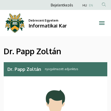
Dr.
Ugrás
Anonim
Bejelentkezés
HU
EN
a
Felhasználói
Papp
tartalomra
fiók
Debreceni Egyetem
Zoltán
Informatikai Kar
menüje
|
Informatikai
Dr. Papp Zoltán
Kar
Dr. Papp Zoltán
nyugalmazott adjunktus