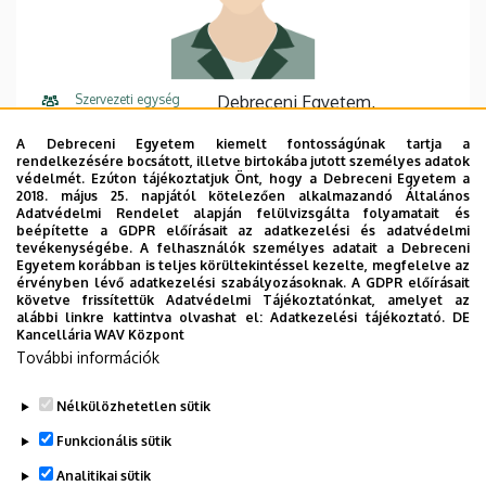
Szervezeti egység
Debreceni Egyetem,
Informatikai Kar,
A Debreceni Egyetem kiemelt fontosságúnak tartja a
Számítógéptudományi
rendelkezésére bocsátott, illetve birtokába jutott személyes adatok
Tanszék
védelmét. Ezúton tájékoztatjuk Önt, hogy a Debreceni Egyetem a
2018. május 25. napjától kötelezően alkalmazandó Általános
Adatvédelmi Rendelet alapján felülvizsgálta folyamatait és
Központi telefonszám
+36 52 512 900
75330
beépítette a GDPR előírásait az adatkezelési és adatvédelmi
tevékenységébe. A felhasználók személyes adatait a Debreceni
E-mail cím
pappzolaj@gmail.com
Egyetem korábban is teljes körültekintéssel kezelte, megfelelve az
érvényben lévő adatkezelési szabályozásoknak. A GDPR előírásait
követve frissítettük Adatvédelmi Tájékoztatónkat, amelyet az
Cím
4028 Debrecen, Kassai út 26.
alábbi linkre kattintva olvashat el:
Adatkezelési tájékoztató.
DE
Kancellária WAV Központ
Épület
Informatikai Kar épület, 3.
További információk
emelet, I330
Nélkülözhetetlen sütik
Funkcionális sütik
Analitikai sütik