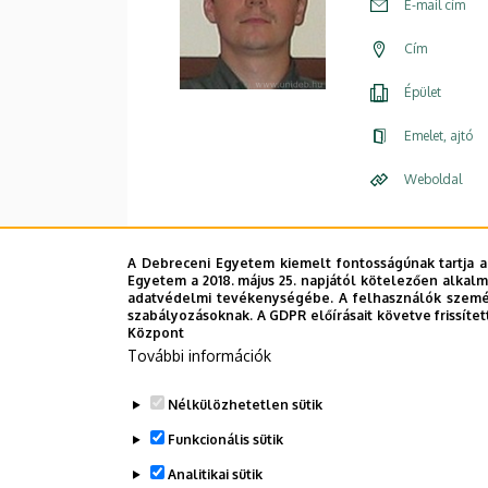
E-mail cím
Cím
Épület
Emelet, ajtó
Weboldal
A Debreceni Egyetem kiemelt fontosságúnak tartja a
Egyetem a 2018. május 25. napjától kötelezően alkalm
adatvédelmi tevékenységébe. A felhasználók személ
szabályozásoknak. A GDPR előírásait követve frissítet
Központ
További információk
Nélkülözhetetlen sütik
Funkcionális sütik
Analitikai sütik