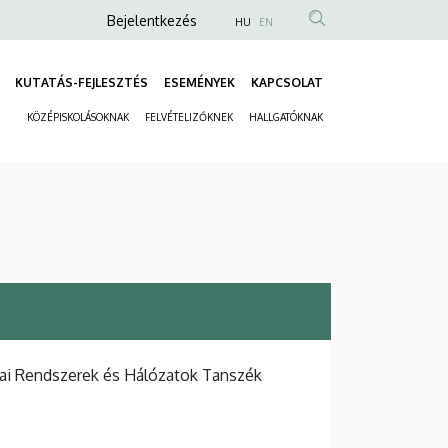
Anonim
Bejelentkezés
HU
EN
Felhasználói
fiók
KUTATÁS-FEJLESZTÉS
ESEMÉNYEK
KAPCSOLAT
Fő
menüje
KÖZÉPISKOLÁSOKNAK
FELVÉTELIZŐKNEK
HALLGATÓKNAK
navigáció
Másodlagos
navigáció
kai Rendszerek és Hálózatok Tanszék