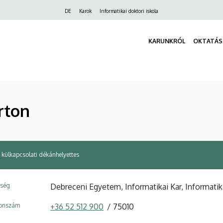
Felső
DE
Karok
Informatikai doktori iskola
navigáció
KARUNKRÓL
OKTATÁS
rton
külkapcsolati dékánhelyettes
ység
Debreceni Egyetem, Informatikai Kar, Informati
fonszám
+36 52 512 900
75010