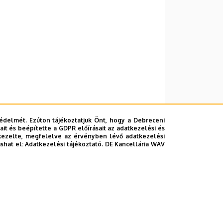
édelmét. Ezúton tájékoztatjuk Önt, hogy a Debreceni
it és beépítette a GDPR előírásait az adatkezelési és
kezelte, megfelelve az érvényben lévő adatkezelési
ashat el:
Adatkezelési tájékoztató.
DE Kancellária WAV