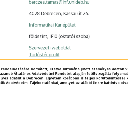
berczes.tamas@inf.unideb.hu
4028 Debrecen, Kassai út 26.
Informatikai Kar épület
földszint, IF10 (oktatói szoba)
Szervezeti weboldal
Tudóstér profil
 rendelkezésére bocsátott, illetve birtokába jutott személyes adatok v
azandó Általános Adatvédelmi Rendelet alapján felülvizsgálta folyamata
yes adatait a Debreceni Egyetem korábban is teljes körültekintéssel 
tük Adatvédelmi Tájékoztatónkat, amelyet az alábbi linkre kattintva olv