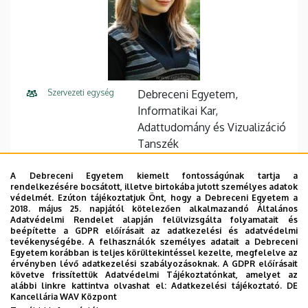
Szervezeti egység
Debreceni Egyetem,
Informatikai Kar,
Adattudomány és Vizualizáció
Tanszék
Központi telefonszám
+36 52 512 900
75128
A Debreceni Egyetem kiemelt fontosságúnak tartja a
rendelkezésére bocsátott, illetve birtokába jutott személyes adatok
E-mail cím
bodonyi.andrea@inf.unideb.h
védelmét. Ezúton tájékoztatjuk Önt, hogy a Debreceni Egyetem a
2018. május 25. napjától kötelezően alkalmazandó Általános
u
Adatvédelmi Rendelet alapján felülvizsgálta folyamatait és
beépítette a GDPR előírásait az adatkezelési és adatvédelmi
Cím
4028 Debrecen Kassai út 26
tevékenységébe. A felhasználók személyes adatait a Debreceni
Egyetem korábban is teljes körültekintéssel kezelte, megfelelve az
érvényben lévő adatkezelési szabályozásoknak. A GDPR előírásait
Épület
Informatikai Kar épület
követve frissítettük Adatvédelmi Tájékoztatónkat, amelyet az
alábbi linkre kattintva olvashat el:
Adatkezelési tájékoztató.
DE
Emelet, ajtó
1. emelet, I128 (oktatói szoba)
Kancellária WAV Központ