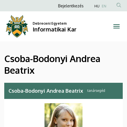
Csoba-
Ugrás
Anonim
Bejelentkezés
HU
EN
a
Felhasználói
Bodonyi
tartalomra
fiók
Debreceni Egyetem
Andrea
Informatikai Kar
menüje
Beatrix
|
Csoba-Bodonyi Andrea
Informatikai
Beatrix
Kar
Csoba-Bodonyi Andrea Beatrix
tanársegéd