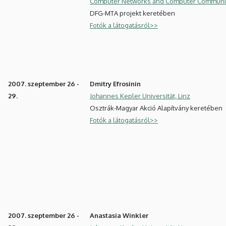
Computer Networks and Computer Communi
DFG-MTA projekt keretében
Fotók a látogatásról>>
2007. szeptember 26 -
Dmitry Efrosinin
29.
Johannes Kepler Universität, Linz
Osztrák-Magyar Akció Alapítvány keretében
Fotók a látogatásról>>
2007. szeptember 26 -
Anastasia Winkler