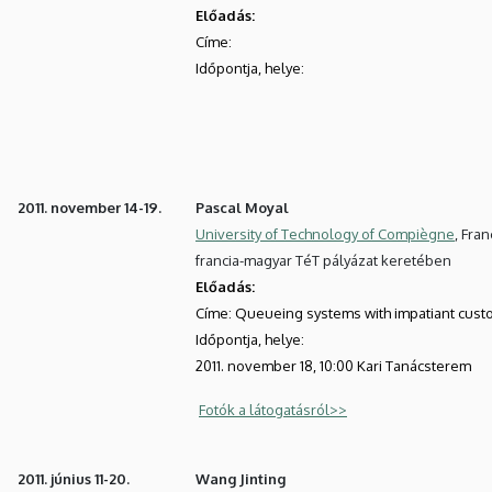
Előadás:
Címe:
Időpontja, helye:
2011. november 14-19.
Pascal Moyal
University of Technology of Compiègne
, Fra
francia-magyar TéT pályázat keretében
Előadás:
Címe:
Queueing systems with impatiant cus
Időpontja, helye:
2011. november 18, 10:00 Kari Tanácsterem
Fotók a látogatásról>>
2011. június 11-20.
Wang Jinting