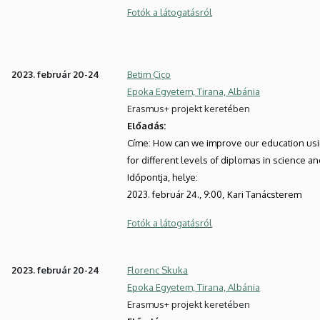
Fotók a látogatásról
2023. február 20-24
Betim Çiço
Epoka Egyetem, Tirana, Albánia
Erasmus+ projekt keretében
Előadás:
Címe: How can we improve our education using
for different levels of diplomas in science a
Időpontja, helye:
2023. február 24., 9:00,
Kari Tanácsterem
Fotók a látogatásról
2023. február 20-24
Florenc Skuka
Epoka Egyetem, Tirana, Albánia
Erasmus+ projekt keretében