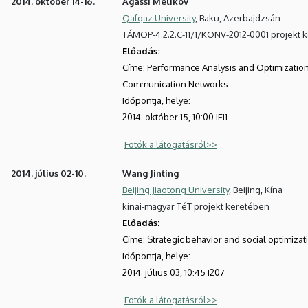
2014. október 14-16.
Agassi Melikov
Qafqaz University
, Baku, Azerbajdzsán
TÁMOP-4.2.2.C-11/1/KONV-2012-0001 projekt 
Előadás:
Címe:
Performance Analysis and Optimization o
Communication Networks
Időpontja, helye:
2014. október 15, 10:00 IF11
Fotók a látogatásról>>
2014. július 02-10.
Wang Jinting
Beijing Jiaotong University
, Beijing, Kína
kínai-magyar TéT projekt keretében
Előadás:
Címe:
Strategic behavior and social optimizat
Időpontja, helye:
2014. július 03, 10:45 I207
Fotók a látogatásról>>