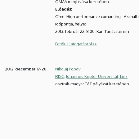
OMAA meghívása keretében
Előadás:
Címe: High performance computing - A small t
Időpontja, helye:
2013. február 22. 8:00, Kari Tanácsterem
Fotók a látogatásról>>
2012. december 17-20.
Nikolaj Popov
RISC,
Johannes Kepler Universität, Linz
osztrák-magyar TéT pályázat keretében