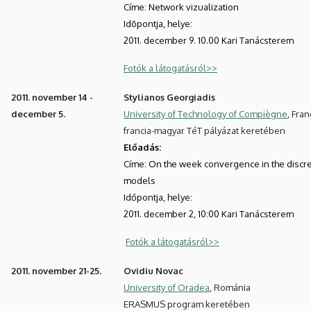
Címe: Network vizualization
Idõpontja, helye:
2011. december 9. 10.00 Kari Tanácsterem
Fotók a látogatásról>>
2011. november 14 -
Stylianos Georgiadis
december 5.
University of Technology of Compiègne
, Fra
francia-magyar TéT pályázat keretében
Előadás:
Címe: On the week convergence in the discr
models
Időpontja, helye:
2011. december 2, 10:00 Kari Tanácsterem
Fotók a látogatásról>>
2011. november 21-25.
Ovidiu Novac
University of Oradea
, Románia
ERASMUS program keretében