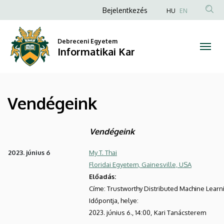
Vendégeink
Ugrás
Anonim
Bejelentkezés
HU
EN
a
Felhasználói
|
tartalomra
fiók
Debreceni Egyetem
Informatikai
Informatikai Kar
menüje
Kar
Vendégeink
Vendégeink
2023. június 6
My T. Thai
Floridai Egyetem, Gainesville, USA
Előadás:
Címe: Trustworthy Distributed Machine Learni
Időpontja, helye:
2023. június 6., 14:00,
Kari Tanácsterem