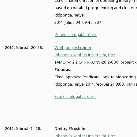
Címe:
Implementation of queueing theory in i
based on paralell programming and cluster
Időpontja, helye:
2014. július 04, 09:45 I207
Fotók a látogatásról>>
2014. február 20-28.
Wolfgang Schreiner
Johannes Kepler Universität, Linz
TÁMOP-4.2.2.C-11/1/KONV-2012-0001 projekt 
Előadás:
Címe:
Applying Predicate Logic to Monitoring 
Időpontja, helye: 2014. február 21. 8:00, Kari
Fotók a látogatásról>>
2014. február 1 - 28.
Dmitry Efrosinin
Johannes Kepler Universität, Linz