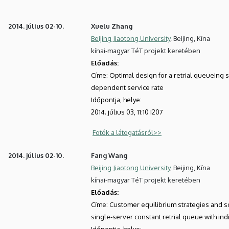
2014. július 02-10.
Xuelu Zhang
Beijing Jiaotong University
, Beijing, Kína
kínai-magyar TéT projekt keretében
Előadás:
Címe:
Optimal design for a retrial queueing s
dependent service rate
Időpontja, helye:
2014. július 03, 11:10 I207
Fotók a látogatásról>>
2014. július 02-10.
Fang Wang
Beijing Jiaotong University
, Beijing, Kína
kínai-magyar TéT projekt keretében
Előadás:
Címe:
Customer equilibrium strategies and so
single-server constant retrial queue with in
Időpontja, helye: