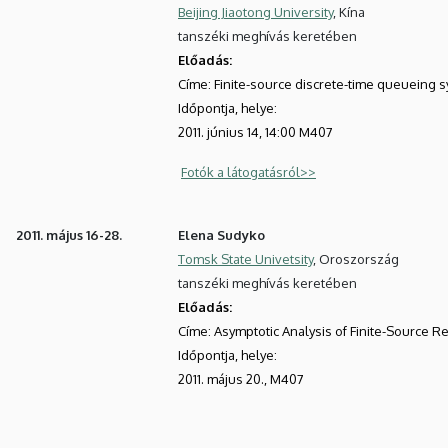
Beijing Jiaotong University
, Kína
tanszéki meghívás keretében
Előadás:
Címe: Finite-source discrete-time queueing 
Időpontja, helye:
2011. június 14, 14:00 M407
Fotók a látogatásról>>
2011. május 16-28.
Elena Sudyko
Tomsk State Univetsity
, Oroszország
tanszéki meghívás keretében
Előadás:
Címe:
Asymptotic Analysis of Finite-Source R
Időpontja, helye:
2011. május 20., M407