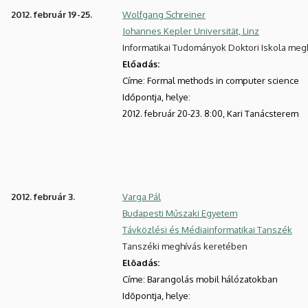
2012. február 19-25.
Wolfgang Schreiner
Johannes Kepler Universität, Linz
Informatikai Tudományok Doktori Iskola me
Előadás:
Címe: Formal methods in computer science
Időpontja, helye:
2012. február 20-23. 8:00, Kari Tanácsterem
2012. február 3.
Varga Pál
Budapesti Műszaki Egyetem
Távközlési és Médiainformatikai Tanszék
Tanszéki meghívás keretében
Elõadás:
Címe:
Barangolás mobil hálózatokban
Idõpontja, helye: