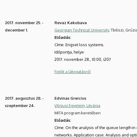
2017. november 25. -
Revaz Kakubava
december 1.
Georgian Technical University
, Tbiliszi, Grúzi
Előadás:
Címe: Engset loss systems.
Időpontja, helye:
2017. november 28., 10:00,
I207
Fotók a látogatásról
2017. augusztus 28. -
Edvinas Greicius
szeptember 24.
Vilniusi Egyetem, Litvánia
MITA program keretében
Előadás:
Címe: On the analysis of the queue length i
networks. Application case: Analysis and opti