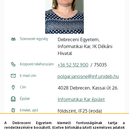
Szervezeti egység
Debreceni Egyetem,
Informatikai Kar, IK Dékáni
Hivatal
Központi telefonszám
+36 52 512 900
75035
E-mail cím
polgar.janosne@inf.unideb.hu
Cím
4028 Debrecen, Kassai út 26.
Épület
Informatikai Kar épület
Emelet, ajtó
földszint, IF25 (iroda)
Weboldal
Szervezeti weboldal
A Debreceni Egyetem kiemelt fontosságúnak tartja a
rendelkezésére bocsátott, illetve birtokába jutott személyes adatok