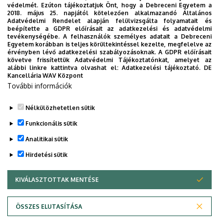
Weboldal
védelmét. Ezúton tájékoztatjuk Önt, hogy a Debreceni Egyetem a
2018. május 25. napjától kötelezően alkalmazandó Általános
Adatvédelmi Rendelet alapján felülvizsgálta folyamatait és
beépítette a GDPR előírásait az adatkezelési és adatvédelmi
tevékenységébe. A felhasználók személyes adatait a Debreceni
Fogadóóra
Egyetem korábban is teljes körültekintéssel kezelte, megfelelve az
érvényben lévő adatkezelési szabályozásoknak. A GDPR előírásait
Hétfő-Csütörtök 9:00 - 11:30
követve frissítettük Adatvédelmi Tájékoztatónkat, amelyet az
alábbi linkre kattintva olvashat el:
Adatkezelési tájékoztató.
DE
Péntek 9:00 - 11:00
Kancellária WAV Központ
További információk
Letölthető dokumentumok
Nélkülözhetetlen sütik
Legutóbbi frissítés:
2023. 02. 15. 15:01
Funkcionális sütik
Analitikai sütik
Hirdetési sütik
KIVÁLASZTOTTAK MENTÉSE
WITHDRAW CONSENT
Adatvédelem
Adatvédelem
ÖSSZES ELUTASÍTÁSA
Technikai információk