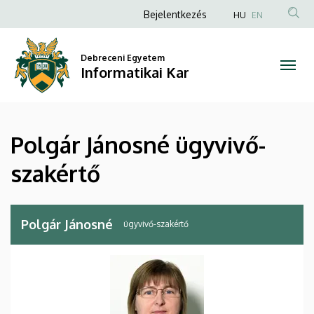
Polgár
Ugrás
Anonim
Bejelentkezés
HU
EN
a
Felhasználói
Jánosné
tartalomra
fiók
Debreceni Egyetem
ügyvivő-
Informatikai Kar
menüje
szakértő
|
Polgár Jánosné ügyvivő-
Informatikai
szakértő
Kar
Polgár Jánosné
ügyvivő-szakértő