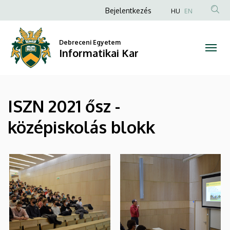
|
Ugrás
Anonim
Bejelentkezés
HU
EN
a
Felhasználói
Informatikai
tartalomra
fiók
Debreceni Egyetem
Kar
Informatikai Kar
menüje
ISZN 2021 ősz -
középiskolás blokk