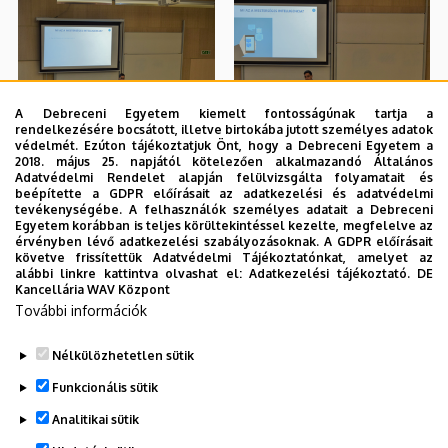
A Debreceni Egyetem kiemelt fontosságúnak tartja a
rendelkezésére bocsátott, illetve birtokába jutott személyes adatok
védelmét. Ezúton tájékoztatjuk Önt, hogy a Debreceni Egyetem a
2018. május 25. napjától kötelezően alkalmazandó Általános
Adatvédelmi Rendelet alapján felülvizsgálta folyamatait és
beépítette a GDPR előírásait az adatkezelési és adatvédelmi
tevékenységébe. A felhasználók személyes adatait a Debreceni
Egyetem korábban is teljes körültekintéssel kezelte, megfelelve az
érvényben lévő adatkezelési szabályozásoknak. A GDPR előírásait
követve frissítettük Adatvédelmi Tájékoztatónkat, amelyet az
alábbi linkre kattintva olvashat el:
Adatkezelési tájékoztató.
DE
Kancellária WAV Központ
További információk
Nélkülözhetetlen sütik
Funkcionális sütik
Analitikai sütik