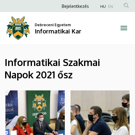
|
Ugrás
Anonim
Bejelentkezés
HU
EN
a
Felhasználói
Informatikai
tartalomra
fiók
Debreceni Egyetem
Kar
Informatikai Kar
menüje
Informatikai Szakmai
Napok 2021 ősz