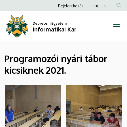
|
Ugrás
Anonim
Bejelentkezés
HU
EN
a
Felhasználói
Informatikai
tartalomra
fiók
Debreceni Egyetem
Kar
Informatikai Kar
menüje
Programozói nyári tábor
kicsiknek 2021.