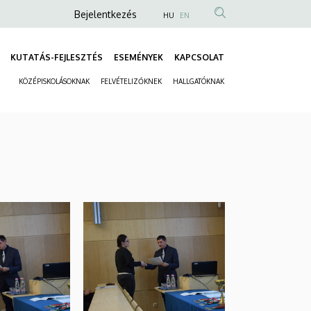
Anonim
Bejelentkezés
HU
EN
Felhasználói
fiók
KUTATÁS-FEJLESZTÉS
ESEMÉNYEK
KAPCSOLAT
Fő
menüje
KÖZÉPISKOLÁSOKNAK
FELVÉTELIZŐKNEK
HALLGATÓKNAK
navigáció
Másodlagos
navigáció