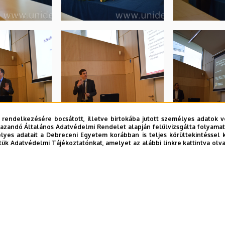
 rendelkezésére bocsátott, illetve birtokába jutott személyes adatok v
azandó Általános Adatvédelmi Rendelet alapján felülvizsgálta folyamata
yes adatait a Debreceni Egyetem korábban is teljes körültekintéssel 
tük Adatvédelmi Tájékoztatónkat, amelyet az alábbi linkre kattintva olv