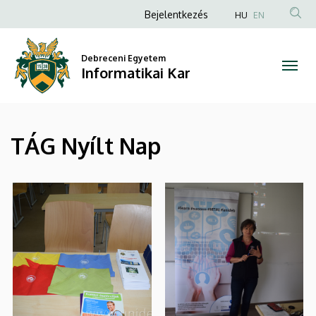
|
Ugrás
Anonim
Bejelentkezés
HU
EN
a
Felhasználói
Informatikai
tartalomra
fiók
Debreceni Egyetem
Kar
Informatikai Kar
menüje
TÁG Nyílt Nap