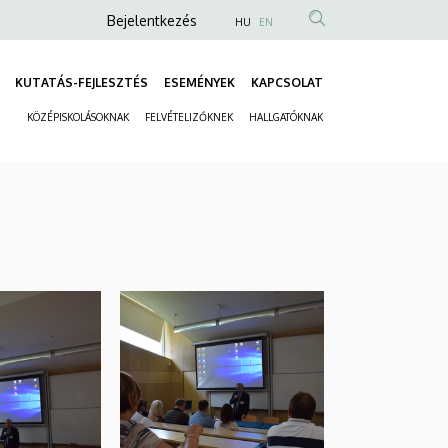
Anonim
Bejelentkezés
HU
EN
Felhasználói
fiók
KUTATÁS-FEJLESZTÉS
ESEMÉNYEK
KAPCSOLAT
Fő
menüje
KÖZÉPISKOLÁSOKNAK
FELVÉTELIZŐKNEK
HALLGATÓKNAK
navigáció
Másodlagos
navigáció