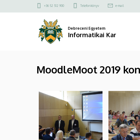
|
Ugrás
Felső
+36 52 512 900
Telefonkönyv
e-mail
a
kapcsolat
Informatikai
tartalomra
menü
Kar
Debreceni Egyetem
Informatikai Kar
MoodleMoot 2019 kon